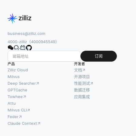
business@zilliz.com
4000-zilliz（4000945549）
订阅
产品
开发者
Zilliz Cloud
文档
Milvus
开源项目
Deep Searcher
性能测试
GPTCache
数据迁移
Towhee
应用集成
Attu
Milvus CLI
Feder
Claude Context