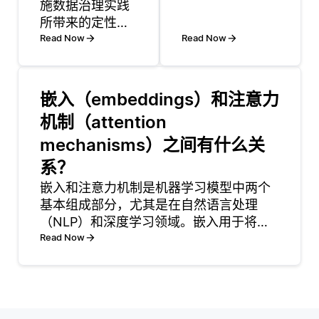
施数据治理实践
找特定单词或短
所带来的定性和
语来搜索基于文
定量利益来衡量
Read Now
本的数据，而不
Read Now
数据治理倡议的
仅仅是在特定字
投资回报率
段或标签中。这
（ROI）。一种
种方法使用户能
嵌入（embeddings）和注意力
简单的方法是识
够快速有效地在
机制（attention
别与数据治理相
大量非结构化数
关的关键绩效指
mechanisms）之间有什么关
据中找到匹配
标（KPI），例如
项。全文搜索在
系？
数据质量、合规
用户需要搜索复
嵌入和注意力机制是机器学习模型中两个
性和运营效率。
杂文档、文章或
基本组成部分，尤其是在自然语言处理
例如，通过跟踪
任何
（NLP）和深度学习领域。嵌入用于将离
数据质量的改
散项（例如单词或短语）转换为连续的向
Read Now
善，公司可以计
量表示。这些向量捕捉语义关系，这意味
算与数据错误相
着具有相似含义的单词在高维空间中彼此
靠近。例如，由于“国王”