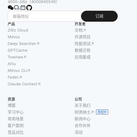
个组
计算或
4000-zilliz（4000945549）
久化。例
件，包
生成嵌
如，如果
括音频
入，并
订阅
LLM在不
输入捕
将它们
产品
开发者
平衡数据
获，信
存储在
Zilliz Cloud
文档
集上进行
号处
矢量数
Milvus
开源项目
了训练，
Deep Searcher
性能测试
理，特
据库或
则可能会
GPTCache
数据迁移
征提取
其他存
产生有偏
Towhee
应用集成
和识别
储系统
差的响
Attu
算法。
中。这
应。 错
Milvus CLI
当用户
允许在
误信息是
Feder
对移动
需要时
另一个问
Claude Context
设备讲
快速检
题，因
话时，
索嵌
资源
公司
麦克风
入。一
博客
关于我们
捕获音
旦嵌入
学习中心
招贤纳士
热招中
频波
被预先
常用场景
新闻中心
形。然
计算，
客户案例
合作伙伴
后将这
它们就
竞品对比
活动