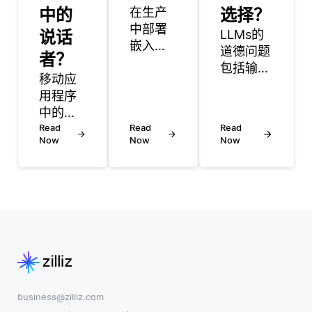
中的
在生产
选择？
中部署
说话
LLMs的
嵌入涉
道德问题
者？
及几个
包括输出
移动应
步骤，
中的偏
用程序
以确保
见，错误
中的语
模型可
信息以及
音识别
Read
以在实
Read
Read
对生成内
Now
Now
Now
通过将
时或批
容的潜在
口语转
处理场
滥用。偏
换为设
景中有
见源于培
备可以
效地生
训数据的
理解和
成和利
不平衡，
处理的
用嵌
导致不公
文本来
入。第
平或有害
工作。
一步是
的输出，
该技术
从模型
使陈规定
涉及多
中预先
business@zilliz.com
型观念永