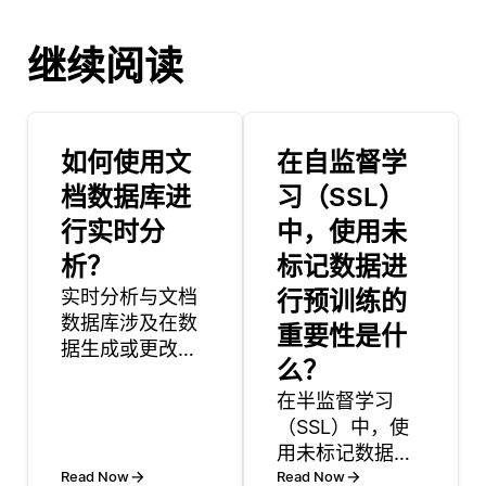
继续阅读
如何使用文
在自监督学
档数据库进
习（SSL）
行实时分
中，使用未
析？
标记数据进
实时分析与文档
行预训练的
数据库涉及在数
重要性是什
据生成或更改时
么？
对数据进行处理
和分析。文档数
在半监督学习
据库，如
（SSL）中，使
MongoDB或
用未标记数据进
Couchbase，以
Read Now
行预训练是至关
Read Now