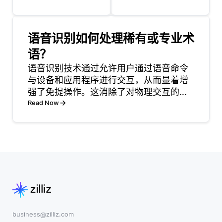
灵活的格式存储
重要的，因为这
数据，通常是类
使模型能够在不
似JSON的文
需要大量标记数
语音识别如何处理稀有或专业术
档。这种灵活性
据集的情况下学
语？
使开发人员能够
习有用的数据表
以适合其需求的
语音识别技术通过允许用户通过语音命令
示。在许多现实
方式构建和查询
与设备和应用程序进行交互，从而显着增
场景中，获取标
数据，从而更容
强了免提操作。这消除了对物理交互的需
记数据既耗时又
易对多样化的
要，使得用户能够在他们的手被占用或以
Read Now
昂贵。通过利用
其他方式不可用时执行任务。例如，在智
大量可用的未标
能家居环境中，用户可以简单地通过说出
记数据，开发者
命令来控制灯光、调节恒温
可以训练出更好
地理解数据内在
模
business@zilliz.com