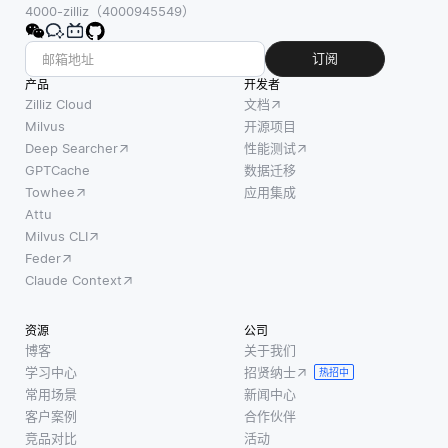
4000-zilliz（4000945549）
订阅
产品
开发者
Zilliz Cloud
文档
Milvus
开源项目
Deep Searcher
性能测试
GPTCache
数据迁移
Towhee
应用集成
Attu
Milvus CLI
Feder
Claude Context
资源
公司
博客
关于我们
学习中心
招贤纳士
热招中
常用场景
新闻中心
客户案例
合作伙伴
竞品对比
活动