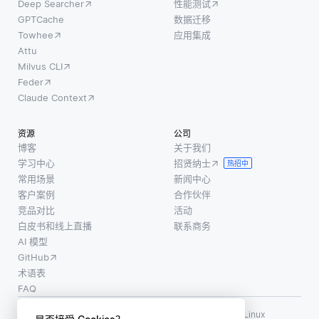
Deep Searcher
性能测试
提交
各种
GPTCache
数据迁移
（2PC）
学
Towhee
应用集成
协议，
科，
Attu
该协议
包括
Milvus CLI
确保分
感
Feder
布式系
知，
Claude Context
统中所
控
有参与
制，
资源
公司
节点在
计划
博客
关于我们
事务最
和驱
学习中心
招贤纳士
热招中
终确定
动。
常用场景
新闻中心
之前达
计算
客户案例
合作伙伴
成一
机视
竞品对比
活动
白皮书和线上直播
联系商务
致。这
觉是
AI 模型
种方法
一种
GitHub
有助于
关键
术语表
防止某
的感
FAQ
些系统
知工
使用条款
·
个人信息保护政策
·
数据安全政策
更新数
具，
LF AI、LF AI & Data、Milvus，以及相关的开源项目名称为 Linux