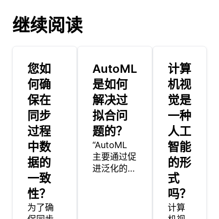
继续阅读
您如
AutoML
计算
何确
是如何
机视
保在
解决过
觉是
同步
拟合问
一种
过程
题的？
人工
中数
“AutoML
智能
主要通过促
据的
的形
进泛化的技
一致
式
术来解决过
性？
拟合问题，
吗？
并确保模型
为了确
计算
在未见数据