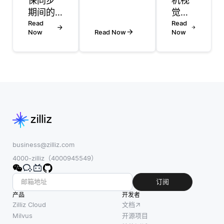
保同步
机视
上表现良
期间的
觉是
好。过拟合
数据一
Read
机器
Read
发生在模型
Now
Read Now
Now
致性，
人技
过于精确地
采用各
术的
学习训练数
种技术
关键
据时，捕捉
以维护
组成
到噪声而不
不同系
部
是潜在模
统或数
分，
式。
据库间
但不
AutoML 工
数据的
一定
具通常采用
完整性
是最
交叉验证、
是至关
重要
business@zilliz.com
正则化和超
重要
的部
4000-zilliz（4000945549）
参数调优等
的。一
分。
策略来应对
种常用
机器
订阅
这一问题。
的方法
人技
产品
开发者
例如，交
是实施
术结
Zilliz Cloud
文档
两阶段
合了
Milvus
开源项目