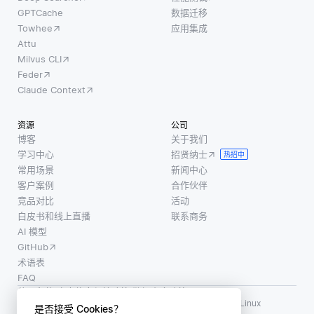
GPTCache
数据迁移
Towhee
应用集成
Attu
Milvus CLI
Feder
Claude Context
资源
公司
博客
关于我们
学习中心
招贤纳士
热招中
常用场景
新闻中心
客户案例
合作伙伴
竞品对比
活动
白皮书和线上直播
联系商务
AI 模型
GitHub
术语表
FAQ
使用条款
·
个人信息保护政策
·
数据安全政策
LF AI、LF AI & Data、Milvus，以及相关的开源项目名称为 Linux
是否接受 Cookies？