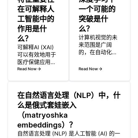
在可解释人
一个可能的
工智能中的
突破是什
作用是什
么？
么？
计算机视觉的未
来范围是广阔
可解释AI (XAI)
的，在自动化，
可以有效地用于
医疗保健和增强
医疗保健应用程
现实方面有望取
序，以改善决策
Read Now
Read Now
得进步。在自动
制定，增强患者
化领域，计算机
信任并遵守法规
视觉将在改进自
要求。XAI的核心
在自然语言处理（NLP）中，什
动驾驶汽车、机
是帮助阐明人工
么是俄式套娃嵌入
器人和智能制造
智能模型如何得
系统方面发挥核
出结论，使预测
（matryoshka
心作用，使机器
或建议背后的过
embeddings）？
能够更有效地感
程透明。这在医
自然语言处理 (NLP) 是人工智能 (AI) 的一
知环境并与其环
疗保健领域至关