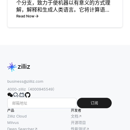
个分支，致力于使机器以有意义的方式理
境进行交互。在
重要，因为从业
解，解释和生成人类语言。它将计算语言
医疗保健领域，
者需要了解人工
学与机器学习技术相结合，以处理和分析
Read Now
计算机视觉将彻
智能生成建议的
文本或语音数据。NLP的目标是通过允许
底改
基
机器与人类自然交互来弥合人类沟通和机
器能力
business@zilliz.com
4000-zilliz（4000945549）
订阅
产品
开发者
Zilliz Cloud
文档
Milvus
开源项目
Deep Searcher
性能测试