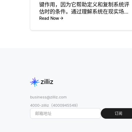
键作用，因为它帮助定义和复制系统评
估时的条件。通过理解系统在现实场景
中可能遇到的工作负载的特定模式和行
Read Now
为，开发人员可以创建更准确的基准测
试。这确保性能评估能反映被测试硬件
或软件的实际能力，从而使不同系统或
business@zilliz.com
4000-zilliz（4000945549）
订阅