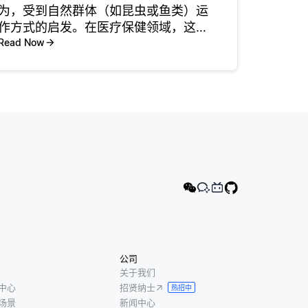
为，受到自然群体（如昆虫或鱼类）运
作方式的启发。在医疗保健领域，这一
概念可以通过多种方式应用，包括病人
Read Now
监测、资源分配和治疗规划。通过模仿
这些自然群体的社会行为，医疗保健系
统可以优化其流程，从而改善病人治疗
效
公司
关于我们
中心
招贤纳士
热招中
场景
新闻中心