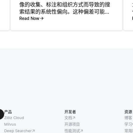
像的收集、标注和组织方式而导致的搜
索结果的系统性偏向。这种偏差可能导
致对主题、概念或人口统计的表示不均
Read Now
衡。例如，如果一个图像数据集主要由
某一特定地区、文化或社会经济背景的
图像组成，那么与更广泛类别相关的搜
索
产品
开发者
资源
Zilliz Cloud
文档
博客
Milvus
开源项目
学习
Deep Searcher
性能测试
常用