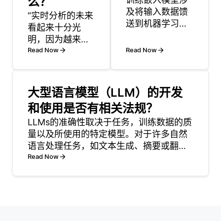
么？
及将输入数据馈
“实时分析的未来
送到机器学习模
看起来十分光
型中，并调整模
明，因为越来越
型的参数以生成
多的组织依赖数
Read Now
Read Now
有用的向量表示
据来做出明智的
(嵌入)。例如，
决策。开发人员
在自然语言处理
将在实施能够处
大型语言模型（LLM）的开发
中，训练像
理和分析实时流
和使用是否有相关法规？
Word2Vec或
入数据的系统中
GloVe这样的单
发挥关键作用，
LLMs的准确性取决于任务，训练数据的质
词嵌入模型涉及
使企业能够快速
量以及所使用的特定模型。对于许多自然
在大型文本数据
响应变化的环
语言处理任务，如文本生成、摘要或翻
语料库上训练神
境。这一转变源
译，llm通过利用从大型数据集学习的模式
Read Now
经网络。该模型
于对及时洞察的
来实现高准确性。例如，像GPT-4这样的
学习根据上下文
需求，尤其是在
模型已经在基准测试中展示了最先进的性
预测单词
电子商务、金融
能。 然而，
和医疗等领域，
哪怕