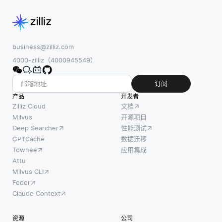
business@zilliz.com
4000-zilliz（4000945549）
订阅
产品
开发者
Zilliz Cloud
文档
Milvus
开源项目
Deep Searcher
性能测试
GPTCache
数据迁移
Towhee
应用集成
Attu
Milvus CLI
Feder
Claude Context
资源
公司