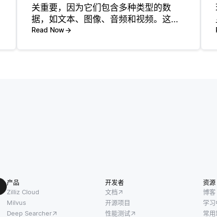
关重要，因为它们包含多种类型的数
据，如文本、图像、音频和视频。这种
多样性使模型能够学习更丰富的信息表
Read Now
示，从而提高它们的理解能力和能力。
例如，在自然语言处理领域，将文本与
图像结合可以使模型生成更好的照片说
明
产品
开发者
资源
Zilliz Cloud
文档
博客
Milvus
开源项目
学习
Deep Searcher
性能测试
常用