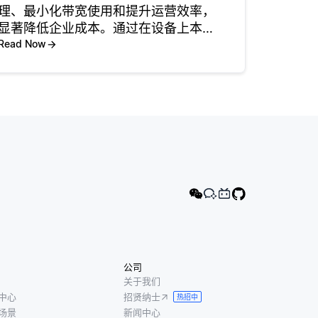
理、最小化带宽使用和提升运营效率，
显著降低企业成本。通过在设备上本地
处理数据，而不是将其发送到集中式云
Read Now
服务器，边缘人工智能使公司能够更快
地做出决策，而无需承担数据传输相关
的费用。这一转变减少了延迟，并增强
了
公司
关于我们
中心
招贤纳士
热招中
场景
新闻中心