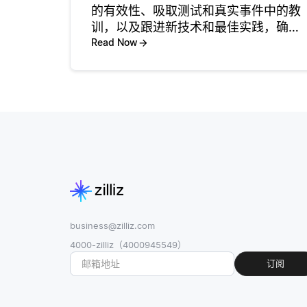
的有效性、吸取测试和真实事件中的教
训，以及跟进新技术和最佳实践，确保
灾难恢复计划的持续改进。这一持续的
Read Now
过程对于适应不断变化的业务需求和新
兴威胁至关重要。 首先，定期评估DR计
划有助于识别空白或弱点。这可
business@zilliz.com
4000-zilliz（4000945549）
订阅