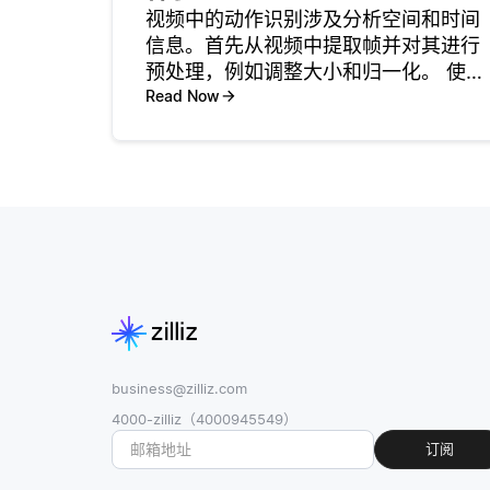
视频中的动作识别涉及分析空间和时间
信息。首先从视频中提取帧并对其进行
预处理，例如调整大小和归一化。 使用
具有长短期记忆 (LSTM) 单元的3D卷积
Read Now
神经网络 (3d-cnn) 或递归神经网络
(rnn) 等模型来捕获时间动态。或者，
I3
business@zilliz.com
4000-zilliz（4000945549）
订阅