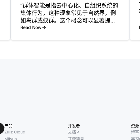
“群体智能是指去中心化、自组织系统的
集体行为，这种现象常见于自然界，例
如鸟群或蚁群。这个概念可以显著提升
物联网（IoT）系统，通过提供高效的数
Read Now
据收集、路由和决策算法。在物联网环
像
境中，多个设备进行通信与协作，从而
更有效地执行任务。通过运用群体
产品
开发者
资源
Zilliz Cloud
文档
博客
Milvus
开源项目
学习