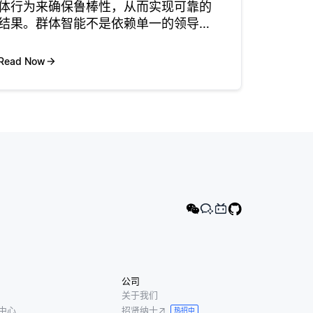
体行为来确保鲁棒性，从而实现可靠的
结果。群体智能不是依赖单一的领导者
或组件，而是将任务和决策分散到众多
代理之间。这种去中心化意味着如果某
Read Now
个代理失败或遇到问题，其余代理可以
调整他们的行动，以继续有效地运作。
例
公司
关于我们
中心
招贤纳士
热招中