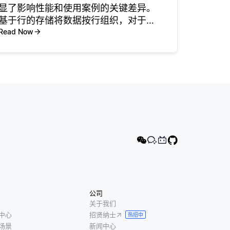
显了影响性能和使用案例的关键差异。
基于行的存储将数据按行组织，对于需
要检索整条记录的交易密集型应用程
Read Now
序，它的效率较高。例如，一个银行应
用程序经常访问用户账户信息，将受益
于行导向的数据库，因为它可以快速读
取
公司
关于我们
中心
招贤纳士
热招中
场景
新闻中心