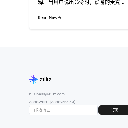
释。当用户说出命令时，设备的麦克风
会捕获声波，并将其转换为数字信号。
然后将该信号发送到处理单元-在设备上
Read Now
本地或基于云的服务器。处理单元分析
音频数据以识别语音模式并区分各个
business@zilliz.com
4000-zilliz（4000945549）
订阅