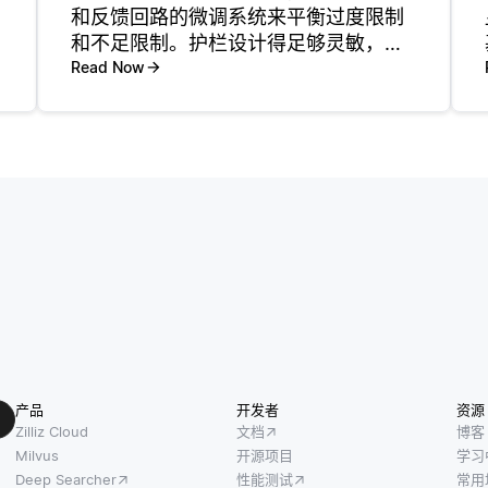
和反馈回路的微调系统来平衡过度限制
和不足限制。护栏设计得足够灵敏，可
以检测有害内容，而不会不必要地限制
Read Now
合法输出。这种平衡的关键是调整过滤
器的灵敏度，确保内容基于清晰，明确
的指导方针进行调节，同时为创造性表
产品
开发者
资源
Zilliz Cloud
文档
博客
Milvus
开源项目
学习
Deep Searcher
性能测试
常用