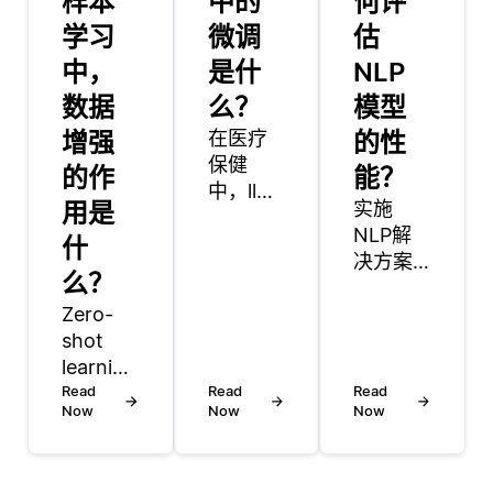
样本
中的
何评
学习
微调
估
中，
是什
NLP
数据
么？
模型
增强
在医疗
的性
保健
的作
能？
中，llm
用是
实施
以各种
NLP解
什
方式应
决方案
用，例
么？
可能具
如分析
Zero-
有挑战
医疗记
shot
性，常
录，生
learning
见的陷
成患者
(ZSL) 是
Read
Read
阱包括:
Read
摘要以
Now
Now
Now
一种技
1.数据质
及协助
术，允
量差: 使
研究。
许模型
用有噪
他们可