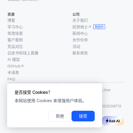
加信息
据集上
并以易
来促进
训练模
于理解
资源
公司
对新类
型会导
的格式
博客
关于我们
的理
致过拟
学习中心
招贤纳士
呈现给
热招中
解。这
合，模
常用场景
新闻中心
医生。
样，即
型在训
客户案例
合作伙伴
LLM
使模型
练数
竞品对比
活动
白皮书和线上直播
联系商务
没有遇
AI 模型
到特定
GitHub
术语表
FAQ
使用条款
·
个人信息保护政策
·
数据安全政策
LF AI、LF AI & Data、Milvus，以及相关的开源项目名称为 Linux
是否接受 Cookies？
Foundation 所有商标
本网站使用 Cookies 来增强用户体验。
版权所有 ©2026 上海赜睿信息科技有限公司保留所有权利
ICP 备案:
沪ICP备2023014543号-1
沪公网安备31011002006715
拒绝
接受
Ask AI