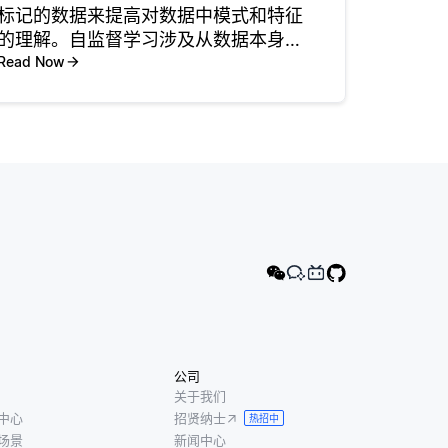
标记的数据来提高对数据中模式和特征
的理解。自监督学习涉及从数据本身创
建标签，这使得模型可以在没有大量手
Read Now
动标注的情况下进行训练。例如，在自
然语言处理领域，模型可以仅基于前面
的单词来学习预测句子中的下一个单
词，
公司
关于我们
中心
招贤纳士
热招中
场景
新闻中心