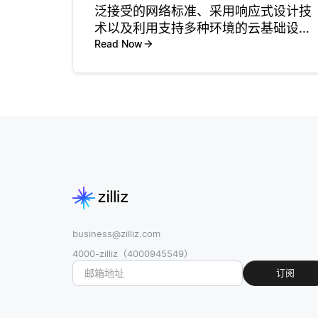
泛接受的网络标准、采用响应式设计技
术以及利用支持多种环境的云基础设施
来确保跨平台兼容性。通过使用标准的
Read Now
Web技术（例如HTML、CSS和
JavaScript）构建应用程序，开发人员
可以创建在不同浏览器和
business@zilliz.com
4000-zilliz（4000945549）
订阅