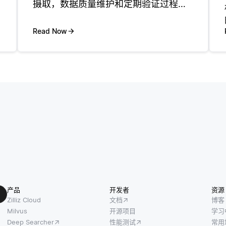
摄取，数据质量维护和定期验证过程。
这可以通过计划更新、与实时数据源集
成以及监视外部数据集的更改来实现。
Read Now
例如，如果您从多个api收集数据，则可
以设置cron作业，定期提取新数
产品
开发者
资源
Zilliz Cloud
文档
博客
Milvus
开源项目
学习
Deep Searcher
性能测试
常用