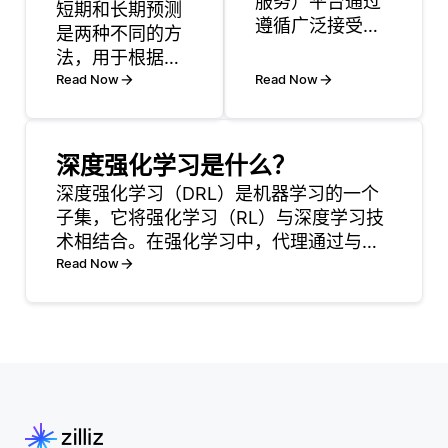
服务）平台通过
短期和长期预测
遵循广泛接受的
是两种不同的方
网络标准、采用
法，用于根据可
响应式设计技术
用数据预测未来
Read Now
Read Now
以及利用支持多
趋势或结果。短
种环境的云基础
期预测通常侧重
设施来确保跨平
于几天到几个月
深度强化学习是什么？
台兼容性。通过
的时间范围，而
深度强化学习（DRL）是机器学习的一个
使用标准的Web
长期预测可以延
子集，它将强化学习（RL）与深度学习技
技术（例如
长到几年或几十
术相结合。在强化学习中，代理通过与环
HTML、CSS和
年。主要区别在
境互动学习做出决策，并根据其行为获得
Read Now
JavaScript）构
于范围和利用的
反馈，以奖励或惩罚的形式呈现。目标是
建应用程序，开
数据; 短期预测通
学习一个策略，以最大化随时间累积的奖
发人员可以创建
常依赖于最近的
励。另一方面，深度学
在不同浏览器和
数据和趋势，而
长期预测包含可
能在更长时间