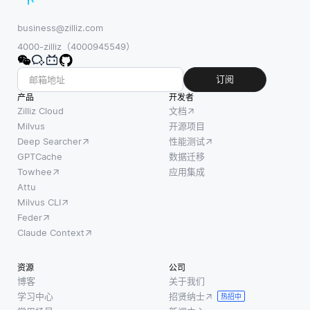
business@zilliz.com
4000-zilliz（4000945549）
订阅
产品
开发者
Zilliz Cloud
文档
Milvus
开源项目
Deep Searcher
性能测试
GPTCache
数据迁移
Towhee
应用集成
Attu
Milvus CLI
Feder
Claude Context
资源
公司
博客
关于我们
学习中心
招贤纳士
热招中