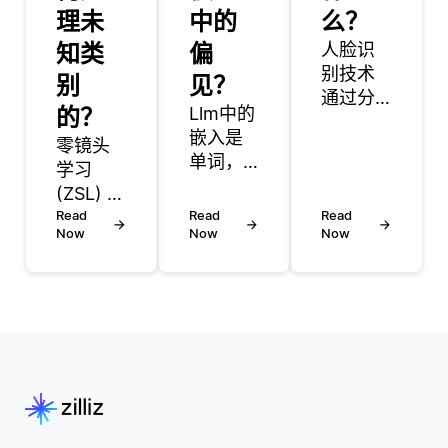
理未
中的
么？
知类
偏
人脸识
别技术
别
见？
通过分
的？
Llm中的
析个人
嵌入是
零镜头
的面部
单词，
学习
特征来
短语或
(ZSL) 通
识别或
句子的
过使系
Read
Read
验证个
Read
数字表
Now
Now
Now
统能够
人。它
示，可
从文本
涉及多
以捕获
描述生
个步骤:
其含义
成图像
检测、
和关
而无需
特征提
系。
针对每
取和匹
LLMs将
个新概
配。 首
每个单
念或类
先，相
词或标
别的特
机捕获