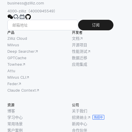
记转换
定训练
图像或
business@zilliz.com
为数字
数据来
视频
4000-zilliz（4000945549）
向量，
增强零
帧，并
而不是
镜头文
且系统
订阅
处理原
本到图
使用算
产品
开发者
始文
像的生
法来检
Zilliz Cloud
文档
本。这
成。在
测输入
Milvus
开源项目
些嵌入
Deep Searcher
性能测试
常规方
中的面
允许模
GPTCache
数据迁移
法中，
部。现
型理解
Towhee
应用集成
模型通
代系统
语义关
Attu
常依赖
通常依
Milvus CLI
系，例
于包括
赖于基
Feder
如同义
每个期
于深度
Claude Context
词或上
望类别
学习的
下文相
的示例
方法，
资源
公司
似性。
的大量
如YOLO
博客
关于我们
例如，
数据
或Haar
学习中心
招贤纳士
热招中
单词
集。相
级联来
常用场景
新闻中心
“cat” 和
比之
进行实
客户案例
合作伙伴