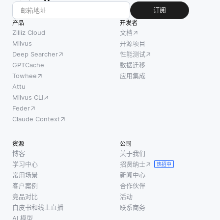
订阅
产品
开发者
Zilliz Cloud
文档
Milvus
开源项目
Deep Searcher
性能测试
GPTCache
数据迁移
Towhee
应用集成
Attu
Milvus CLI
Feder
Claude Context
资源
公司
博客
关于我们
学习中心
招贤纳士
热招中
常用场景
新闻中心
客户案例
合作伙伴
竞品对比
活动
白皮书和线上直播
联系商务
AI 模型