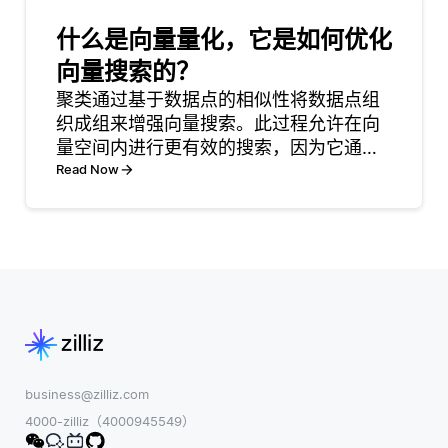
着至关重要的作
赖于一个思想，
用。语音学的核
什么是向量量化，它是如何优化
即将不同模型组
心是研究语音或
合在一起通常会
向量搜索的？
音素的物理特
比使用单个模型
聚类通过基于数据点的相似性将数据点组
性，包括其发
取得更好的结
织成组来增强向量搜索。此过程允许在向
音，声学和听
果。AutoML平
量空间内进行更有效的搜索，因为它通过
觉。在语音识别
台简化了这些模
关注相关聚类来减少搜索区域。当引入查
Read Now
系统中，此知识
型的选择、训练
询向量时，搜索算法可以快速识别出查询
对于准确捕获和
和评估，使开发
最有可能属于哪个聚类，显著加快了搜索
解释口语至关重
人员能够专注
过程，提高了结果的准确性
要。通过分析语
音细节，开发人
员可以创
business@zilliz.com
4000-zilliz（4000945549）