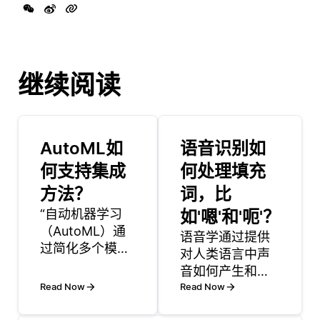
继续阅读
AutoML如
语音识别如
何支持集成
何处理填充
方法？
词，比
“自动机器学习
如'嗯'和'呃'？
（AutoML）通
语音学通过提供
过简化多个模型
对人类语言中声
组合的过程来支
音如何产生和表
持集成方法，从
Read Now
达的基本理解，
Read Now
而提高预测性
在语音识别中起
能。集成方法依