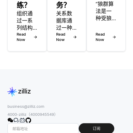
练？
务？
“狼群算
法是一
组织通
关系数
种受狼
过一系
据库通
的社会
列结构
过一种
行为启
化步
Read
协调的
Read
Read
发的群
Now
Now
Now
骤，包
方法处
体智
括数据
理分布
能，尤
管理、
式事
其是其
模型监
务，确
狩猎策
控和部
保多个
略和群
署管
数据库
体动
道，来
实例之
态。在
自动化
间的数
该算法
预测模
据一致
中，代
型的再
性。当
business@zilliz.com
表狼的
训练。
一个事
4000-zilliz（4000945549）
个体代
该过程
务跨越
理一起
的核心
多个数
订阅
合作以