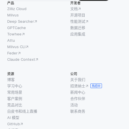
是建立
据库
产品
开发者
实现共
一个明
时，即
Zilliz Cloud
文档
同目
确定义
使某些
Milvus
开源项目
标，通
Deep Searcher
性能测试
的工作
组件失
常是优
GPTCache
数据迁移
流程，
败，系
化。与
Towhee
应用集成
该流程
统也必
依赖梯
Attu
可以根
须保持
Milvus CLI
度或特
据特定
数据的
Feder
定数学
标准触
完整
Claude Context
属性的
发模型
性。这
传统优
再训
主要是
资源
公司
化方法
练，如
通过一
博客
关于我们
不同，
模型性
种称为
学习中心
招贤纳士
热招中
狼群算
能下降
“两阶段
常用场景
新闻中心
法利用
或新数
提交”
客户案例
合作伙伴
狼的集
据的可
（2PC）
竞品对比
活动
体运动
白皮书和线上直播
联系商务
用性。
的协议
和决策
AI 模型
例如，
来管理
能力，
GitHub
一家零
的。在