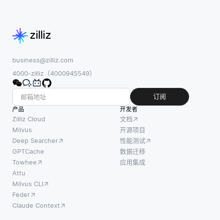
述的解释，同时
分析问题的图形
表示
business@zilliz.com
4000-zilliz（4000945549）
订阅
产品
开发者
Zilliz Cloud
文档
Milvus
开源项目
Deep Searcher
性能测试
GPTCache
数据迁移
Towhee
应用集成
Attu
Milvus CLI
Feder
Claude Context