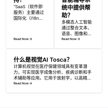
"SaaS（软件即
统中提供帮
服务）主要通过
助？
国际化（i18n）
多模态人工智能
和本地化
通过整合文本、
（l10n）来处理
语音、图像和视
多语言支持。国
Read Now
频等多种形式的
Read Now
际化是设计软件
数据，增强了智
的一种方式，使
能辅导系统，从
其能够轻松适应
而创造出更具吸
不同的语言和地
什么是视觉AI Tosca？
引力和个性化的
区，而本地化则
计算机视觉在医疗保健领域具有变革潜
学习体验。例
是针对特定语言
力，可实现医学成像分析、疾病诊断和手
如，如果学生在
或文化对软件进
术辅助等应用。它用于放射学，以高精度
解决数学问题时
行实际适应。这
检测x射线，mri和ct扫描中的异常，有助
Read Now
遇到困难，系统
通常涉及为用户
于早期诊断癌症或骨折等疾病。在病理学
可以利用自然语
界面、错误信息
中，计算机视觉自动分析组织样本，识别
言处理技术来解
和帮助文档
可能指示疾病的模式。
读他们书写或口