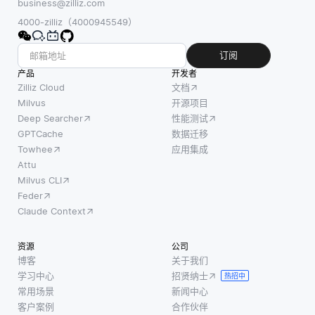
传感器捕
然而，
business@zilliz.com
常集中
获的视觉
它们对
4000-zilliz（4000945549）
于数
效果中提
噪声具
字、图
取相关信
有一定
订阅
表和技
息。关键
的鲁棒
产品
开发者
术细
特征是它
性，这
Zilliz Cloud
文档
节。然
能够实时
取决于
Milvus
开源项目
而，缺
Deep Searcher
性能测试
操作，这
它们是
乏背
GPTCache
数据迁移
意味着它
如何被
景，这
Towhee
应用集成
可以
训练
些数据
Attu
的。例
Milvus CLI
可能会
如，在
Feder
让人感
训练期
Claude Context
到不知
间，嵌
所措，
入可以
资源
公司
并无法
从大型
博客
关于我们
传达其
语料库
学习中心
招贤纳士
热招中
重要
中学习
常用场景
新闻中心
性。结
可概括
客户案例
合作伙伴