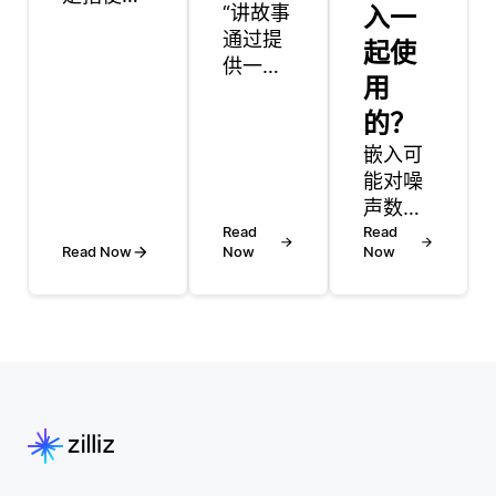
“讲故事
入一
算机能够
通过提
即时处理
起使
供一个
和分析图
用
结构化
像或视频
的叙述
的？
输入的应
来增强
用程序，
嵌入可
数据分
从而可以
能对噪
析演
根据视觉
声数据
示，使
数据立即
Read
敏感，
Read
复杂信
Read Now
Now
Now
做出决
因为它
息更易
策。这种
们捕获
于理解
类型的软
输入数
和更具
件通常使
据中可
相关
用算法来
能包括
性。当
检测对
不相关
开发者
象，识别
或错误
展示数
模式，并
信息的
据时，
从相机或
模式。
他们通