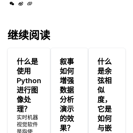
继续阅读
什么是
叙事
什么
使用
如何
是余
Python
增强
弦相
进行图
数据
似
像处
分析
度，
理？
演示
它是
实时机器
的效
如何
视觉软件
果？
与嵌
是指使计