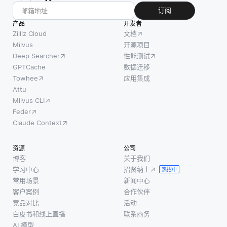
个方
要方法:
性。在
订阅
面，例
协同过
联邦学
产品
开发者
如查询
滤和基
习中，
Zilliz Cloud
文档
响应时
于内容
模型是
Milvus
开源项目
间、吞
Deep Searcher
性能测试
的过
在各种
吐量和
GPTCache
数据迁移
滤。协
设备上
资源使
Towhee
应用集成
同过滤
训练
用情
Attu
使用历
的，这
Milvus CLI
况。结
史用户
些设备
Feder
果可以
交互 (如
通常具
Claude Context
用于比
评级或
有不同
较不同
购买) 来
的数据
资源
公司
的数据
识别用
分布。
博客
关于我们
库系统
户和项
这意味
学习中心
招贤纳士
热招中
或配
目之间
着每个
常用场景
新闻中心
置，帮
的相似
设备可
客户案例
合作伙伴
助在应
性。例
能都有
竞品对比
活动
用开发
白皮书和线上直播
联系商务
如，如
自己独
或系统
AI 模型