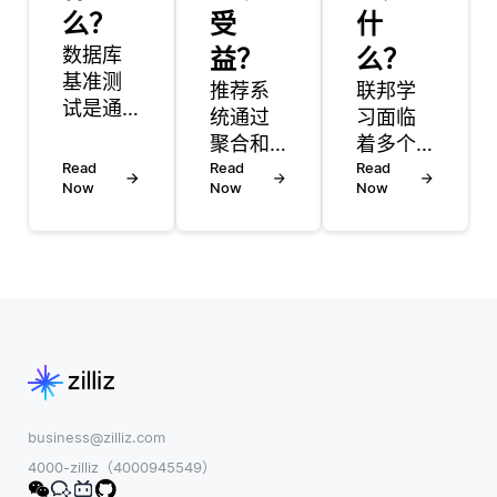
么？
受
什
数据库
益？
么？
基准测
推荐系
联邦学
试是通
统通过
习面临
过运行
聚合和
着多个
一系列
Read
分析用
Read
显著的
Read
标准化
Now
Now
Now
户数据
挑战，
测试来
以提供
开发者
评估数
个性化
必须克
据库系
建议的
服这些
统性能
各种技
挑战以
的过
术来管
构建有
程。这
理多个
效的模
些测试
偏好。
型。其
有助于
这些系
中一个
衡量数
统通常
主要问
business@zilliz.com
据库效
依赖于
题是数
4000-zilliz（4000945549）
率的各
两种主
据异质