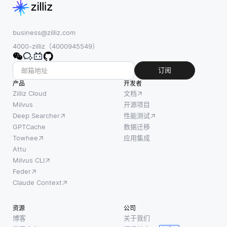
方法。
一公司
效工
与将所
或个人
具。传
有数据
business@zilliz.com
考虑的
统的机
存储在
4000-zilliz（4000945549）
可访问
器学习
单一数
性问
方法通
据库中
订阅
题。当
常需要
不同，
产品
项目开
开发者
大型数
分片将
Zilliz Cloud
文档
放给来
据集才
数据集
Milvus
开源项目
自多样
能表现
Deep Searcher
性能测试
拆分成
化范围
良好; 然
GPTCache
数据迁移
较小
的开发
而，在
Towhee
应用集成
的、更
者贡献
许多医
Attu
易于管
时，更
疗场景
Milvus CLI
理的部
有可能
中，特
Feder
分，这
有人会
别是在
Claude Context
些部分
纳入专
新兴疾
被称为
门设计
病中，
资源
公司
“分片”。
的功
收集大
博客
关于我们
每个分