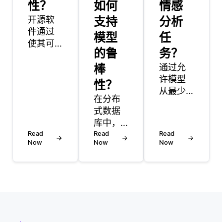
性？
如何
情感
开源软
支持
分析
件通过
模型
任
使其可
的鲁
务？
供任何
人使
棒
通过允
用、修
许模型
性？
改和分
从最少
在分布
发，显
量的标
式数据
著提高
记数据
库中，
了可访
中学
Read
分片是
Read
Read
问性。
习，少
Now
Now
Now
一种用
这种开
镜头学
于将数
放性使
习可以
据水平
开发者
成为识
划分到
能够识
别医疗
多个服
别和解
保健领
务器或
决可能
域新疾
节点的
未被单
病的有