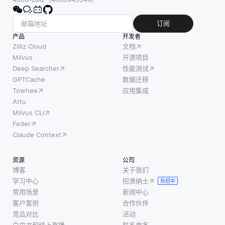
都是可
型，并
用的。
管理一
订阅
由于无
个符合
产品
开发者
服务器
您要求
Zilliz Cloud
文档
应用程
的数据
Milvus
开源项目
序通常
Deep Searcher
性能测试
集。例
在无状
GPTCache
数据迁移
如，如
态环境
Towhee
应用集成
果您正
中运
Attu
在构建
Milvus CLI
行，因
法律助
Feder
此每个
理，请
Claude Context
函数调
使用法
用都是
律文档
资源
公司
独立
和案例
博客
关于我们
的，可
摘要作
学习中心
招贤纳士
热招中
能需要
为您的
常用场景
新闻中心
特定的
数据
客户案例
合作伙伴
包或服
集。
竞品对比
活动
务才能