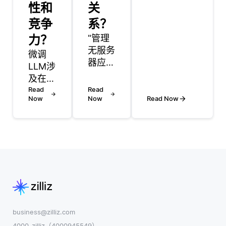
提供不同级
性和
关
别的准确性
竞争
系？
和效率。一
力？
"管理
些最广泛使
无服务
用的算法包
微调
器应用
括YOLO (你
LLM涉
程序的
只看一次)，
及在特
依赖关
SSD (单次多
定数据
Read
Read
系涉及
盒检测器)
Now
Now
Read Now
集上进
理解应
和更快的r-
一步训
用程序
cnn (基于区
练它，
组件之
域的卷积神
以使其
间的交
经网络)。
适应您
互，并
YOLO以其
的用
确保在
速度而闻
例。首
运行时
名，通常用
先选择
所有必
于需要
一个预
要的库
先训练
business@zilliz.com
和资源
的模
4000-zilliz（4000945549）