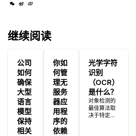
继续阅读
公司
你如
光学字符
如何
何管
识别
确保
理无
（OCR）
大型
服务
是什么？
语言
器应
对象检测的
最佳算法取
模型
用程
决于特定的
保持
序的
用例，因为
相关
依赖
不同的算法