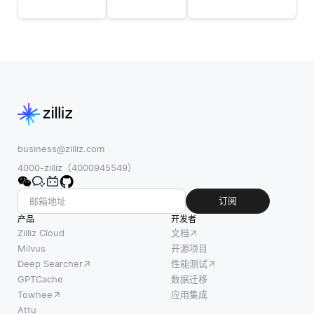
查询
频) 进行数
供对人
从集
值分析。例
工智能
合中
如，考虑一
模型决
获取
个文本句
策过程
相关
子。机器学
的洞
文档
习模型 (如
察，增
或数
Word2Vec)
强了模
据的
可以将其转
型的透
过
换为300维
明性。
business@zilliz.com
程。
向量，每个
XAI的目
4000-zilliz（4000945549）
它涉
维度捕获特
标是将
及搜
定的语言或
复杂模
订阅
索大
语义特征
型，特
产品
开发者
量数
别是基
Zilliz Cloud
文档
据集
于深度
Milvus
开源项目
(通常
Deep Searcher
性能测试
学习的
是非
GPTCache
数据迁移
模型，
结构
Towhee
应用集成
分解为
化数
Attu