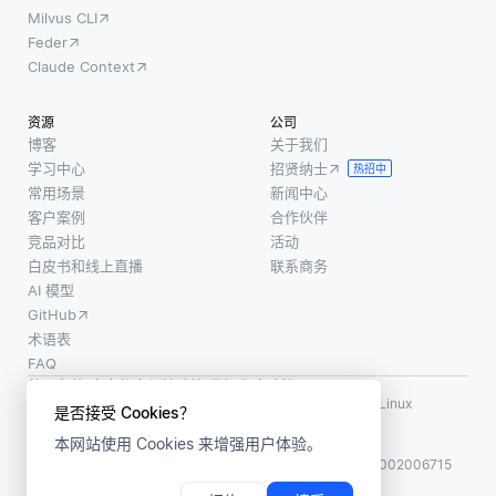
易于理
Milvus CLI
据)，
解的组
Feder
以根
成部
Claude Context
据项
分。通
目与
过采用
资源
公司
输入
能够澄
博客
关于我们
查询
清模型
学习中心
招贤纳士
热招中
的相
输出背
常用场景
新闻中心
关性
后推理
客户案例
合作伙伴
来查
的技
竞品对比
活动
找和
白皮书和线上直播
联系商务
术，开
排名
AI 模型
发者可
项
GitHub
以更清
目。
术语表
晰地了
FAQ
IR系统
解哪些
使用条款
·
个人信息保护政策
·
数据安全政策
使用
因素影
LF AI、LF AI & Data、Milvus，以及相关的开源项目名称为 Linux
是否接受 Cookies？
诸如
Foundation 所有商标
响决策
本网站使用 Cookies 来增强用户体验。
版权所有 ©2026 上海赜睿信息科技有限公司保留所有权利
关键
ICP 备案:
沪ICP备2023014543号-1
沪公网安备31011002006715
字匹