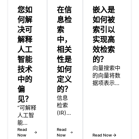
您如
在信
嵌入是
何解
息检
如何被
决可
索
索引以
解释
中，
实现高
人工
相关
效检索
智能
性是
的？
技术
如何
向量搜索中
的向量将数
中的
定义
据项表示为
偏
的？
高维数学空
见？
信息
间中的点。
检索
这种转换允
“可解释
(IR)
许对复杂的
人工智
是根
数据类型
能
据用
(如文本、
（XAI）
Read
Read
户的
图像或音
Now
Now
Read Now
通过提