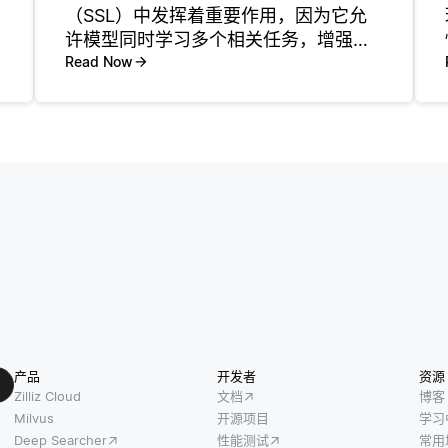
（SSL）中发挥着重要作用，因为它允
许模型同时学习多个相关任务，增强了
训练过程的效率和有效性。在自监督学
Read Now
习中，主要目标是利用大量未标记数据
创建有用的表示或特征。通过在多个任
务上训练模型，例如上下文预测和图像
分
产品
开发者
资源
Zilliz Cloud
文档
博客
Milvus
开源项目
学习
Deep Searcher
性能测试
常用