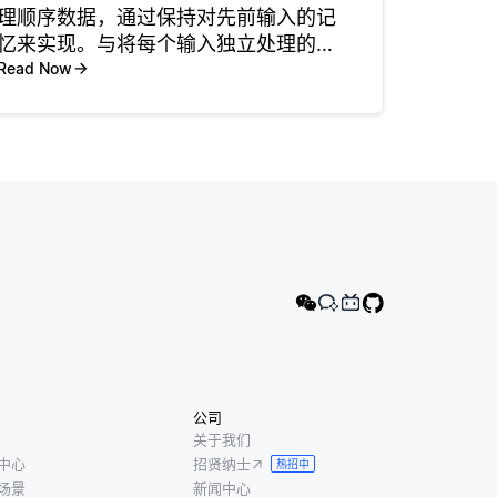
理顺序数据，通过保持对先前输入的记
忆来实现。与将每个输入独立处理的传
统神经网络不同，RNN在其架构中使用
Read Now
循环将信息从一个步骤传递到下一个步
骤。这一独特特性使得RNN能够追踪序
列中的早期输入，这对于上下文
公司
关于我们
中心
招贤纳士
热招中
场景
新闻中心