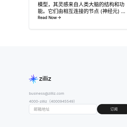
模型，其灵感来自人类大脑的结构和功
能。它们由相互连接的节点 (神经元) 层
组成，这些节点通过加权连接处理输入
Read Now
数据。神经网络的主要优势在于它们能
够自动学习特征表示，使其在图像识
别，语言处理和游戏等复杂任
business@zilliz.com
4000-zilliz（4000945549）
订阅