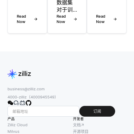
的部
数据集
方法通
分，因
对于训
过增强
为它们
Read
练人工
Read
Read
人工智
Now
Now
Now
将复杂
智能模
能系统
数据转
型至关
的透明
换为机
重要，
性、信
器学习
因为它
任度和
模型能
们包含
问责
够高效
多种类
制，对
处理的
型的数
商业决
更可管
据，如
策产生
理的形
文本、
了显著
式。简
图像、
business@zilliz.com
影响。
单而
音频和
4000-zilliz（4000945549）
当企业
言，嵌
视频。
利用人
入将高
这种多
订阅
工智能
维数据
样性使
产品
开发者
分析数
（如图
模型能
Zilliz Cloud
文档
据并生
像或文
够学习
Milvus
开源项目