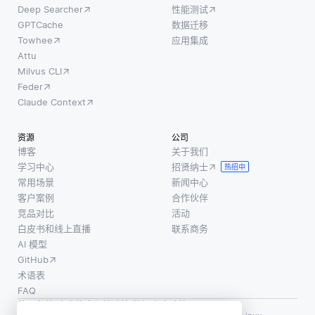
成洞察
Deep Searcher
性能测试
本）转
更丰富
时，理
GPTCache
数据迁移
换为低
的信息
解这些
Towhee
应用集成
维向
表示，
模型如
Attu
量，从
从而提
何得出
Milvus CLI
而捕捉
高它们
结论的
Feder
数据的
的理解
能力至
Claude Context
基本特
能力和
关重
征。这
能力。
要。例
资源
公司
种表示
例如，
如，如
博客
关于我们
方式帮
在自然
学习中心
招贤纳士
果一家
热招中
助系统
语言处
常用场景
新闻中心
银行使
更有效
理领
客户案例
合作伙伴
用人工
地理解
域，将
竞品对比
活动
智能系
白皮书和线上直播
联系商务
和分类
文本与
统来批
AI 模型
输入，
图像结
准贷
GitHub
从而改
合可以
款，决
术语表
善决策
使模型
策者需
FAQ
生成更
要了解
使用条款
·
个人信息保护政策
·
数据安全政策