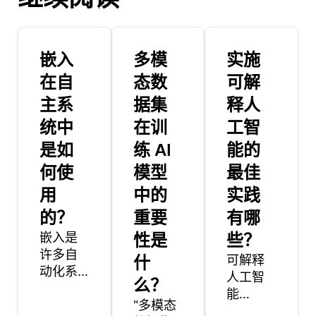
嵌入
多模
实施
在自
态数
可解
主系
据集
释人
统中
在训
工智
是如
练 AI
能的
何使
模型
最佳
用
中的
实践
的？
重要
有哪
嵌入是
性是
些？
许多自
什
可解释
动化系
人工智
么？
统中至
能
关重要
"多模态
（XAI）