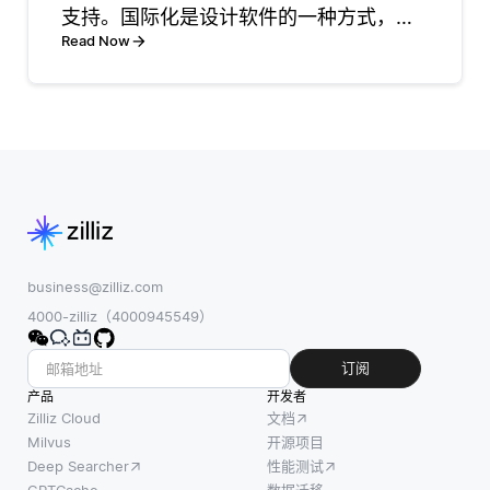
支持。国际化是设计软件的一种方式，使
被设计为执行特
息的人，而订阅
其能够轻松适应不同的语言和地区，而本
Read Now
定任务或根据环
者则对特定主题
地化则是针对特定语言或文化对软件进行
境输入做出决
或消息类型表示
实际适应。这通常涉及为用户界面、错误
策，从而使整个
兴趣。这种分离
信息和帮助文档
系统能够有效运
简化了不同组件
行。模块化的特
之间的交互，并
点意味着这些智
实现了实时数据
能
business@zilliz.com
4000-zilliz（4000945549）
订阅
产品
开发者
Zilliz Cloud
文档
Milvus
开源项目
Deep Searcher
性能测试