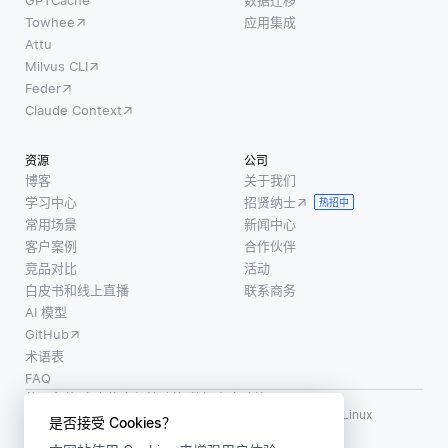
GPTCache
数据迁移
Towhee
应用集成
Attu
Milvus CLI
Feder
Claude Context
资源
公司
博客
关于我们
学习中心
招贤纳士
热招中
常用场景
新闻中心
客户案例
合作伙伴
竞品对比
活动
白皮书和线上直播
联系商务
AI 模型
GitHub
术语表
FAQ
使用条款
·
个人信息保护政策
·
数据安全政策
LF AI、LF AI & Data、Milvus，以及相关的开源项目名称为 Linux
是否接受 Cookies？
Foundation 所有商标