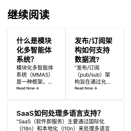
继续阅读
什么是模块
发布/订阅架
化多智能体
构如何支持
系统？
数据流?
模块化多智能体
"发布/订阅
系统（MMAS）
（pub/sub）架
是一种框架，利
构旨在通过允许
用多个自主单元
Read Now
系统以事件驱动
Read Now
（称为智能体）
的方式进行通
共同朝着一个共
信，从而促进数
同目标工作，同
据流。这种模型
SaaS如何处理多语言支持？
时保持各自独立
中，发布者发送
"SaaS（软件即服务）主要通过国际化
的功能。系统中
消息时不需要知
（i18n）和本地化（l10n）来处理多语言
的每个智能体都
道将接收这些消