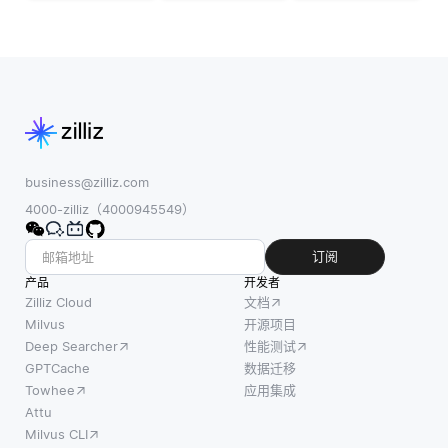
将数据
量搜索
像和视
从多个
涉及处
频等多
源传输
理高维
种形式
到目标
向量并
的数
系统，
执行复
据，增
通常用
杂的数
强了智
于分析
学计算
能辅导
和报
以找到
系统，
business@zilliz.com
告。第
数据点
从而创
4000-zilliz（4000945549）
一步是
之间的
造出更
提取，
相似
具吸引
订阅
涉及从
性。这
力和个
产品
开发者
各种来
就是gpu
性化的
Zilliz Cloud
文档
源收集
(图形处
学习体
Milvus
开源项目
数据，
Deep Searcher
性能测试
理单元)
验。例
例如数
GPTCache
数据迁移
的功能
如，如
据库、
Towhee
应用集成
变得明
果学生
文件或
Attu
显的地
在解决
Milvus CLI
API。这
方。Gpu
数学问