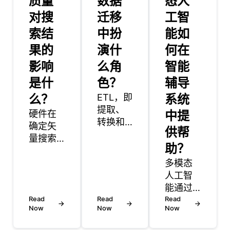
质量
数据
态人
对搜
迁移
工智
索结
中扮
能如
果的
演什
何在
影响
么角
智能
是什
色？
辅导
么？
ETL，即
系统
提取、
硬件在
中提
转换和
确定矢
供帮
加载，
量搜索
在数据
助？
过程的
移动中
速度和
多模态
扮演着
效率方
人工智
至关重
面起着
能通过
要的角
至关重
Read
Read
整合文
Read
色，通
Now
Now
Now
要的作
本、语
过促进
用。向
音、图