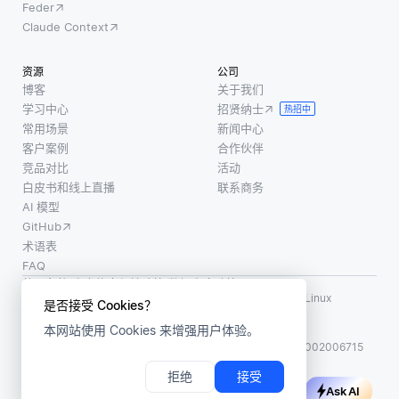
Feder
些原始
旨在处
题时遇
Claude Context
数据通
理并行
到困
常存储
处理任
难，系
资源
公司
在不同
务，使
统可以
博客
关于我们
格式和
其非常
利用自
学习中心
招贤纳士
热招中
位置，
适合矢
然语言
常用场景
新闻中心
因此需
量搜索
处理技
客户案例
合作伙伴
要将其
的计算
术来解
竞品对比
活动
整合到
白皮书和线上直播
联系商务
需求
读他们
AI 模型
书写或
GitHub
口述的
术语表
解释，
FAQ
同时分
使用条款
·
个人信息保护政策
·
数据安全政策
析问题
LF AI、LF AI & Data、Milvus，以及相关的开源项目名称为 Linux
是否接受 Cookies？
Foundation 所有商标
的图形
本网站使用 Cookies 来增强用户体验。
版权所有 ©2026 上海赜睿信息科技有限公司保留所有权利
表示
ICP 备案:
沪ICP备2023014543号-1
沪公网安备31011002006715
拒绝
接受
Ask AI