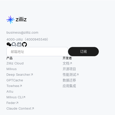
的人来
购买模
与者在
说都是
式和评
多个系
必不可
级之类
统中以
少的，
的数
协调的
因为它
据，以
方式要
们是大
business@zilliz.com
预测哪
么提
多数现
4000-zilliz（4000945549）
些用户
交，要
代视觉
可能会
么中止
应用的
订阅
感兴趣
他们的
支柱。
产品
开发者
或有
更改。
Cnn擅
Zilliz Cloud
文档
用。 常
它在数
长通过
Milvus
开源项目
见的方
据完整
Deep Searcher
性能测试
卷积和
法包括
性至关
GPTCache
数据迁移
池化操
协同过
重要的
Towhee
应用集成
作捕获
滤，它
场景中
Attu
图像中
Milvus CLI
识别相
尤其有
的空间
Feder
似用户
用，如
特征，
Claude Context
之间的
银行交
使其成