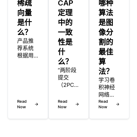
稀疏
CAP
哪种
向量
定理
算法
是什
中的
是图
么？
一致
像分
产品推
性是
割的
荐系统
什
最佳
根据用
么？
算
户的偏
好，行
“两阶段
法？
为和上
提交
学习卷
下文向
（2PC）
积神经
用户建
协议是
网络
议项
一种分
Read
Read
(cnn) 对
Read
目。这
布式算
Now
Now
Now
于任何
些系统
法，用
从事计
分析诸
于确保
算机视
如浏览
交易中
觉工作
历史、
所有参