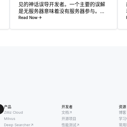
见的神话误导开发者。一个主要的误解
是无服务器意味着没有服务器参与。虽
然确实是云提供商管理基础设施，但服
Read Now
务器仍然在后台工作。开发者不必担心
服务器维护，但他们应理解自己的代码
仍然运行在物理服务器上。这意味着性
产品
开发者
资源
Zilliz Cloud
文档
博客
Milvus
开源项目
学习
Deep Searcher
性能测试
常用