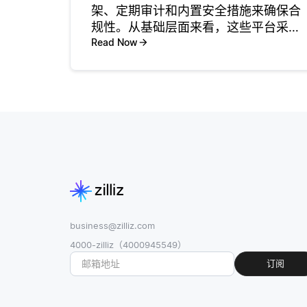
架、定期审计和内置安全措施来确保合
规性。从基础层面来看，这些平台采用
ISO 27001、GDPR和HIPAA等行业标准
Read Now
和框架来指导其操作协议和数据处理实
践。通过将其程序与这些标准对齐，
SaaS提供商能够保
business@zilliz.com
4000-zilliz（4000945549）
订阅