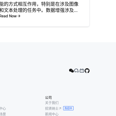
能的方式相互作用，特别是在涉及图像
和文本处理的任务中。数据增强涉及对
现有训练数据进行变换，以创建变体，
Read Now
这有助于提高模型的泛化能力。另一方
面，注意力机制使模型在进行预测时能
够专注于输入数据的特定部分，从而有
效
公司
关于我们
中心
招贤纳士
热招中
场景
新闻中心