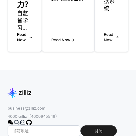
据系
力？
使其对于报告
统通
自监
生成或内容审
过实
督学
查等任务很有
施全
习通
价值。他们处
面的
过让
Read
理输入文本以
Read
跟踪
Now
Read Now
Now
模型
识别关键主
机制
从无
题、重要点和
来确
标签
相关细节，从
保数
数据
而实现保留核
据溯
中学
心信息的简明
源，
习有
摘要。例如，
这些
用的
法学硕士可以
机制
表
撰写一篇冗长
记录
示，
的研究论文，
了数
改善
并生成一个简
business@zilliz.com
据在
了模
短的摘要，突
4000-zilliz（4000945549）
其生
型的
出主要发现。
命周
泛化
订阅
期中