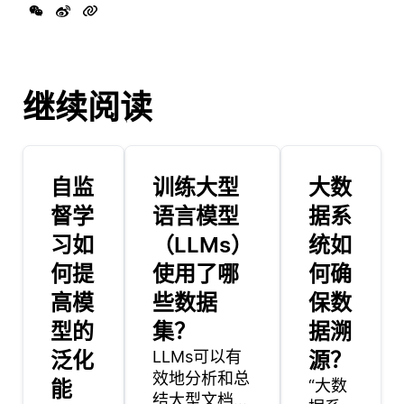
继续阅读
自监
训练大型
大数
督学
语言模型
据系
习如
（LLMs）
统如
何提
使用了哪
何确
高模
些数据
保数
型的
集？
据溯
泛化
LLMs可以有
源？
效地分析和总
能
“大数
结大型文档，