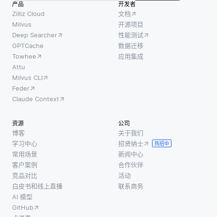
能
产品
开发者
的流
力，
Zilliz Cloud
文档
动。
这帮
Milvus
开源项目
这包
Deep Searcher
性能测试
助模
括捕
GPTCache
数据迁移
型更
捉数
Towhee
应用集成
好地
据的
Attu
理解
来
Milvus CLI
各种
源、
Feder
数据
转化
Claude Context
集中
过
潜在
程，
资源
公司
的模
以及
博客
关于我们
式。
学习中心
招贤纳士
最终
热招中
与传
常用场景
新闻中心
去
统的
客户案例
合作伙伴
向。
监督
竞品对比
活动
通过
白皮书和线上直播
联系商务
学习
维持
AI 模型
依赖
该过
GitHub
于大
程每