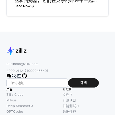
的优化问题的潜
器和判别器，它们在竞争的环境中一起训
作。开发者不必
在答案。为了开
练。生成器根据随机噪声生成新的数据样
Read Now
担心服务器维
始，开发人员通
本，例如图像、文本或音频，而判别器则
护，但他们应理
常会定义解空间
评估这些样本，区分训练集中真实的数据
解自己的代码仍
的边界，这有助
和生成器产生的虚假数据
然运行在物理服
于生成每个粒子
务器上。这意味
的初
着性
business@zilliz.com
4000-zilliz（4000945549）
订阅
产品
开发者
Zilliz Cloud
文档
Milvus
开源项目
Deep Searcher
性能测试
GPTCache
数据迁移