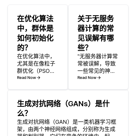
在优化算法
关于无服务
中，群体是
器计算的常
如何初始化
见误解有哪
的？
些？
在优化算法中，
"无服务器计算常
尤其是在像粒子
常被误解，导致
群优化（PSO）
一些常见的神话
这样的群体智能
Read Now
误导开发者。一
Read Now
技术中，群体是
个主要的误解是
通过创建一组候
无服务器意味着
选解来初始化
没有服务器参
生成对抗网络（GANs）是什
的，这些候选解
与。虽然确实是
么？
通常被称为粒
云提供商管理基
子。每个粒子代
生成对抗网络（GAN）是一类机器学习框
础设施，但服务
表了对正在解决
架，由两个神经网络组成，分别称为生成
器仍然在后台工