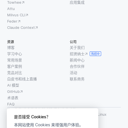
Towhee
应用集成
Attu
Milvus CLI
Feder
Claude Context
资源
公司
博客
关于我们
学习中心
招贤纳士
热招中
常用场景
新闻中心
客户案例
合作伙伴
竞品对比
活动
白皮书和线上直播
联系商务
AI 模型
GitHub
术语表
FAQ
使用条款
·
个人信息保护政策
·
数据安全政策
LF AI、LF AI & Data、Milvus，以及相关的开源项目名称为 Linux
是否接受 Cookies？
Foundation 所有商标
本网站使用 Cookies 来增强用户体验。
版权所有 ©2026 上海赜睿信息科技有限公司保留所有权利