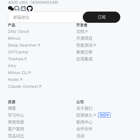
4000-zilliz（4000945549）
订阅
产品
开发者
Zilliz Cloud
文档
Milvus
开源项目
Deep Searcher
性能测试
GPTCache
数据迁移
Towhee
应用集成
Attu
Milvus CLI
Feder
Claude Context
资源
公司
博客
关于我们
学习中心
招贤纳士
热招中
常用场景
新闻中心
客户案例
合作伙伴
竞品对比
活动