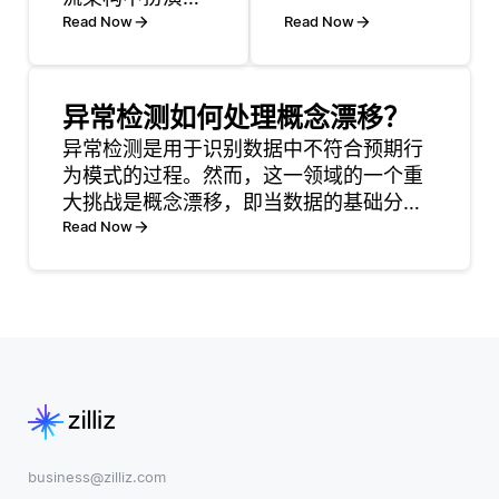
少缺口对模型性
至关重要的角
Read Now
Read Now
能和结果的影
色，它负责管理
响。最常见的方
和协调Kafka的
法包括数据插
分布式组件。它
异常检测如何处理概念漂移？
补、删除以及使
作为一个集中服
异常检测是用于识别数据中不符合预期行
用能够直接处理
务，用于维护配
为模式的过程。然而，这一领域的一个重
缺失值的算法。
置信息，提供分
大挑战是概念漂移，即当数据的基础分布
插补是通过统计
布式同步，并启
随时间变化时发生的现象。为了解决这个
Read Now
方法填补缺失
用组服务。具体
问题，异常检测系统必须设计成能够适应
值，例如均值、
来说，
这些变化，以便保持准确性。这通常涉及
中位数或众数替
Zookeeper帮助
定期重新训练模型或使用在
代，或者采用更
Kafka跟踪代
高级的技术，如
理、主题和分区
回归模型
business@zilliz.com