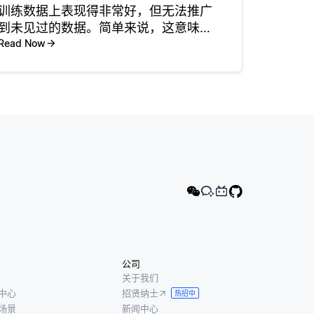
训练数据上表现得非常好，但无法推广
到未见过的数据。简单来说，这意味着
模型记住了训练集，而不是学习适用于
Read Now
更广泛的潜在模式。这通常发生在模型
相对于可用数据量过于复杂时。例如，
如果你有一个层数和参数都很多的神经
网
公司
关于我们
中心
招贤纳士
热招中
场景
新闻中心