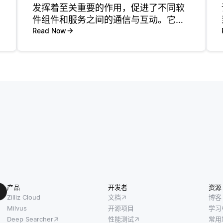
发挥着至关重要的作用，促进了不同软
件组件和服务之间的通信与互动。它们
使开发者能够访问云服务，而无需理解
Read Now
底层基础设施，从而简化了集成过程。
例如，在使用像亚马逊S3这样的云存储
服务时，开发者可以通过API直
产品
开发者
资源
Zilliz Cloud
文档
博客
Milvus
开源项目
学习
Deep Searcher
性能测试
常用