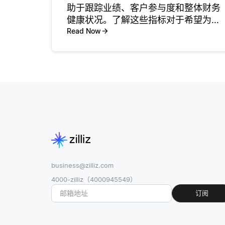
助于跟踪业绩、客户参与度和整体财务
健康状况。了解这些指标对于希望为组
织的增长和产品成功做出贡献的开发人
Read Now
员和技术专业人士至关重要。一些最重
要的指标包括月度经常性收入
（MRR）、客户获取成本（CAC）和客
户
business@zilliz.com
4000-zilliz（4000945549）
订阅