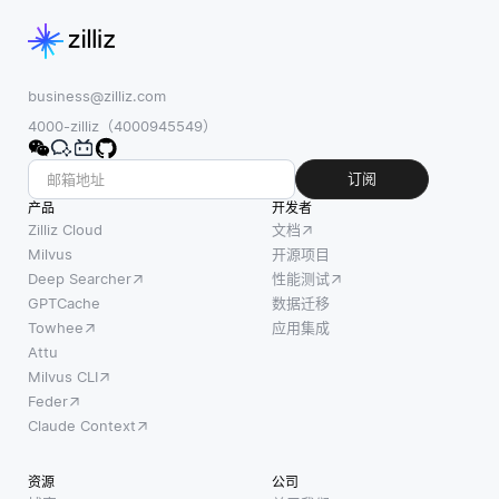
的核心
程。它
过旋
在于，
专注于
转、翻
它使人
跟踪用
转或调
工智能
户在数
整颜色
business@zilliz.com
能够处
字平台
等技术
4000-zilliz（4000945549）
理现实
上的路
增强现
场景中
径，包
有的训
订阅
常见的
括他们
练数
产品
开发者
不完整
访问的
据，开
Zilliz Cloud
文档
或嘈杂
页面、
发人员
Milvus
开源项目
的数
在每个
Deep Searcher
性能测试
可以创
据。通
页面上
GPTCache
数据迁移
造出更
过对不
停留的
Towhee
应用集成
多样化
同结果
时间以
Attu
的示
Milvus CLI
赋予概
及他们
例，使
Feder
率，人
的点
模型能
Claude Context
工智能
击。这
够从中
代理可
种分析
学习。
资源
公司
以评估
有助于
这种多