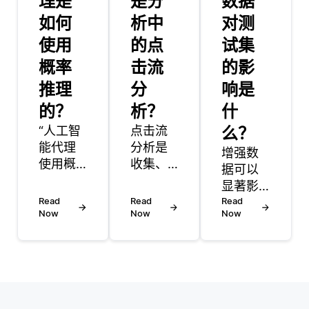
理是
是分
数据
如何
析中
对测
使用
的点
试集
概率
击流
的影
推理
分
响是
的？
析？
什
“人工智
点击流
么？
能代理
分析是
增强数
使用概
收集、
据可以
率推理
分析和
显著影
在不确
解读用
Read
Read
响机器
Read
定的环
户在网
Now
Now
Now
学习模
境中做
站或应
型在测
出明智
用上交
试集上
的决
互产生
的性能
策。概
的数据
和评
率推理
的过
估。通