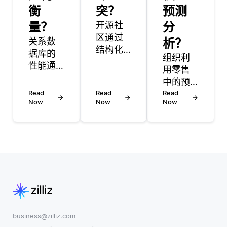
衡
突？
预测
量？
开源社
分
区通过
关系数
析？
结构化
据库的
组织利
沟通、
性能通
用零售
既定准
过几个
中的预
则和协
关键指
Read
Read
测分析
Read
作解决
标来衡
Now
Now
Now
来预测
问题来
量，这
客户行
处理冲
些指标
为、优
突。当
有助于
化库存
出现分
评估数
管理和
歧时，
据库处
增强营
社区成
理各种
销策
员进行
操作的
略。通
开放对
能力。
过分析
话至关
最常见
历史销
business@zilliz.com
重要。
的指标