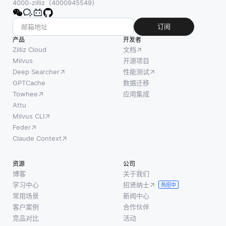
售数
4000-zilliz（4000945549）
许多开
包括响
据、客
源项目
应时
户人口
订阅
都有行
间、吞
统计信
产品
为准
开发者
吐量和
息和购
Zilliz Cloud
文档
则，列
资源利
买模
Milvus
开源项目
出了可
用率。
Deep Searcher
性能测试
式，零
接受的
响应时
GPTCache
数据迁移
售商能
行为并
间指的
Towhee
应用集成
够预测
提供了
是数据
Attu
未来趋
解决问
Milvus CLI
库执行
势并做
题的框
Feder
查询并
出明智
架。这
Claude Context
返回结
的决
有助于
果所需
策。这
创造一
资源
公司
的时
有助于
个尊重
博客
关于我们
间。例
企业了
学习中心
招贤纳士
的环
热招中
如，一
解哪些
常用场景
新闻中心
境，使
个数据
产品可
客户案例
合作伙伴
成员能
库可能
能会受
竞品对比
活动
够在不