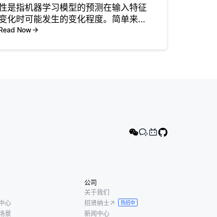
性是指机器学习模型的预测在输入特征
变化时可能发生的变化程度。简单来
说，它表明模型对输入数据的敏感程
Read Now
度，以及输入的轻微改变可能如何影响
输出。当解释模型行为并确保模型的决
策稳健可靠时，这一方面尤为重要。例
如
公司
关于我们
中心
招贤纳士
热招中
场景
新闻中心