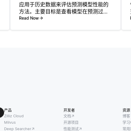
应用于历史数据来评估预测模型性能的
方法。主要目标是查看模型在预测过去
事件方面的表现。此过程涉及将历史数
Read Now
据分为两部分: 用于创建模型的训练集和
用于评估其预测能力的测试集。通过将
模型的预测值与测试集中的实际观测
产品
开发者
资源
Zilliz Cloud
文档
博客
Milvus
开源项目
学习
Deep Searcher
性能测试
常用