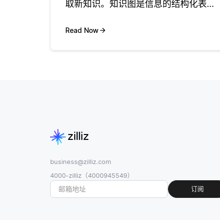
取新知识。知识图是信息的结构化表
示，其中实体 (如人、地点或概念) 通过
关系 (如 “是” 或 “位于”) 连接。推理引
Read Now
擎通过应用逻辑规则或算法来推断图中
未明确说明的新连接
business@zilliz.com
4000-zilliz（4000945549）
订阅