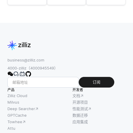
对硬件
NLP通
重要的
开发产
过上下
作用，
生了重
文建
它使系
大影
模、概
统能够
响。当
率方法
执行任
硬件制
和利用
务或进
造商使
大型数
行预
用开源
据集等
测，而
软件
技术解
无需针
business@zilliz.com
时，他
决了这
对这些
4000-zilliz（4000945549）
们可以
一挑
特定任
获得来
战。例
务的明
订阅
自全球
如，单
确示
产品
开发者
社区的
词 “银
例。在
Zilliz Cloud
文档
丰富共
行” 可以
传统的
Milvus
开源项目
享知识
表示金
Deep Searcher
性能测试
机器学
和资
融机构
GPTCache
数据迁移
习中，
源。这
或河流
Towhee
应用集成
模型需
种开放
的边
Attu
要每个