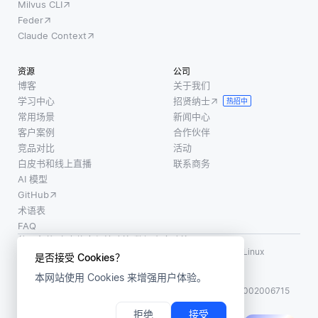
Milvus CLI
性使开
缘。通
类别的
Feder
发者能
过分析
标记数
Claude Context
够在没
周围的
据来学
有专有
单词，
习如何
资源
公司
系统通
NLP模
有效地
博客
关于我们
常限制
型确定
执行任
学习中心
招贤纳士
热招中
的情况
最可能
务。然
常用场景
新闻中心
下进行
的含
而，零
客户案例
合作伙伴
实验和
义。在
射击学
竞品对比
活动
修改软
“他将钱
白皮书和线上直播
联系商务
习允许
件。因
存入银
AI 模型
模型通
此，硬
GitHub
过利用
件可以
术语表
其对语
FAQ
设计成
言和上
使用条款
·
个人信息保护政策
·
数据安全政策
定制的
下文的
LF AI、LF AI & Data、Milvus，以及相关的开源项目名称为 Linux
是否接受 Cookies？
软件解
Foundation 所有商标
理解来
本网站使用 Cookies 来增强用户体验。
版权所有 ©2026 上海赜睿信息科技有限公司保留所有权利
从已
ICP 备案:
沪ICP备2023014543号-1
沪公网安备31011002006715
拒绝
接受