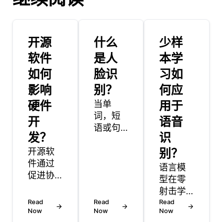
开源
什么
少样
软件
是人
本学
如何
脸识
习如
影响
别？
何应
硬件
当单
用于
词，短
开
语音
语或句
发？
识
子有多
开源软
种解释
别？
件通过
时，语
语言模
促进协
言中的
型在零
作、透
歧义就
射击学
明度和
会出
Read
Read
习中起
Read
创新，
现。
Now
Now
Now
着至关