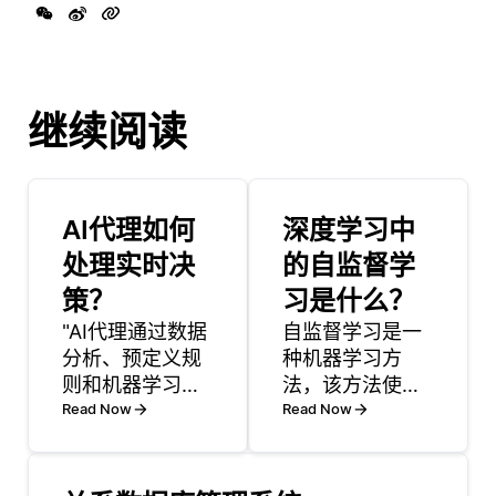
继续阅读
AI代理如何
深度学习中
处理实时决
的自监督学
策？
习是什么？
"AI代理通过数据
自监督学习是一
分析、预定义规
种机器学习方
则和机器学习算
法，该方法使模
法的组合进行实
Read Now
型能够从未标记
Read Now
时决策。其核心
的数据中学习，
是，这些代理通
而不依赖于外部
过传感器或输入
注解。它不依赖