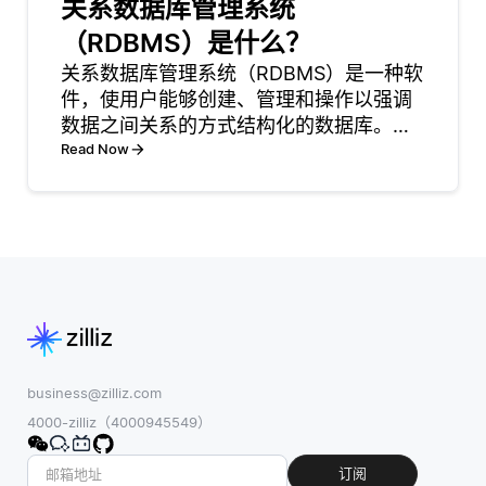
关系数据库管理系统
流收集环境数
于手动标记的数
（RDBMS）是什么？
据，这些数据可
据集，而是根据
能包括用户交
关系数据库管理系统（RDBMS）是一种软
数据本身的结构
互、传感器读数
件，使用户能够创建、管理和操作以强调
或模式生成自己
或外部数据源。
数据之间关系的方式结构化的数据库。在
的标签。这一方
AI会实时处理这
RDBMS中，数据被组织成表，这些表由行
Read Now
法特别有价值，
些信息，以评估
和列组成，每个表代表一个特定的实体，
因为标记大型数
情况并基于其目
例如客户、订单或产品。这些表之间的关
据集可能是耗时
标做出明智的决
系通常通过主键和
且昂贵的。通过
策。例如，自动
使用自监督方
法，开
business@zilliz.com
4000-zilliz（4000945549）
订阅