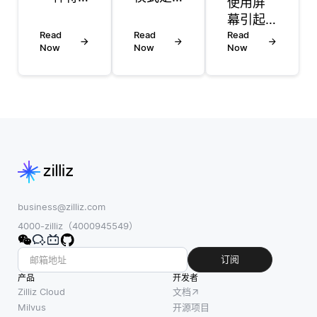
使用屏
知识图
指利用
幕引起
中的实
无服务
Read
Read
的计算
Read
体和关
器计算
Now
Now
Now
机视觉
系表示
环境提
综合症
为连续
供应用
(CVS)
向量空
程序和
可以通
间中的
服务的
过采用
数值向
设计方
更健康
量的方
法，无
的习惯
法。这
需管理
和符合
种转换
底层服
人体工
允许在
务器基
程学的
business@zilliz.com
机器学
础设
做法来
4000-zilliz（4000945549）
习模型
施。在
治疗。
和各种
这种模
遵循20-
订阅
算法中
型中，
20-20规
产品
开发者
使用由
开发人
则: 每20
Zilliz Cloud
文档
节点 (实
员以函
分钟看
Milvus
开源项目