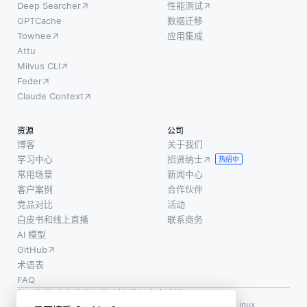
体) 和边
数的形
Deep Searcher
性能测试
一次20
(关系)
式编写
GPTCache
数据迁移
英尺的
组成的
和部署
Towhee
应用集成
东西20
复杂图
代码，
Attu
秒，以
Milvus CLI
形数
这些函
减轻眼
Feder
据。通
数会响
睛疲
Claude Context
过将这
应事件
劳。 确
些节点
运行。
保正确
资源
公司
和边嵌
这使得
的屏幕
博客
关于我们
入到向
开发人
定位，
学习中心
招贤纳士
热招中
量形式
员可以
保持它
常用场景
新闻中心
中，开
专注于
从你的
客户案例
合作伙伴
发人员
编写业
眼睛20
竞品对比
活动
可以利
务逻
白皮书和线上直播
联系商务
28英寸
用知识
辑，而
AI 模型
图中包
云服务
GitHub
含的丰
提供商
术语表
FAQ
则负责
使用条款
·
个人信息保护政策
·
数据安全政策
基础设
LF AI、LF AI & Data、Milvus，以及相关的开源项目名称为 Linux