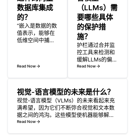
数据库集成
（LLMs）需
的？
要哪些具体
“嵌入是数据的数
的保护措
值表示，能够在
施？
低维空间中捕捉
护栏通过合并监
对象的语义含
控工具来检测和
义，使其在相似
缓解LLMs的偏差
性搜索或分类等
Read Now
输出，这些工具
Read Now
各种任务中变得
会分析生成的内
非常有用。向量
容是否存在歧视
数据库，如
性语言或模式。
Milvus，旨在高
视觉-语言模型的未来是什么？
这些工具评估产
效地存储和检索
视觉-语言模型（VLMs）的未来看起来充
出是否反映了不
这些高维向量。
满希望，因为它们不断弥合视觉和文本数
公平的陈规定型
当你拥有一个数
据之间的鸿沟。这些模型使机器能够解读
观念或与性别、
据集——比如图
和生成结合图像和文本的内容，使其在各
Read Now
种族、族裔或其
像、文本或音频
种应用中非常有用。例如，VLMs可以用于
他敏感因素有关
时，可以为每个