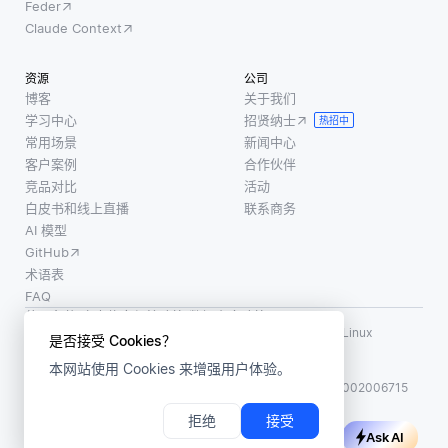
Feder
Claude Context
资源
公司
博客
关于我们
学习中心
招贤纳士
热招中
常用场景
新闻中心
客户案例
合作伙伴
竞品对比
活动
白皮书和线上直播
联系商务
AI 模型
GitHub
术语表
FAQ
使用条款
·
个人信息保护政策
·
数据安全政策
LF AI、LF AI & Data、Milvus，以及相关的开源项目名称为 Linux
是否接受 Cookies？
Foundation 所有商标
本网站使用 Cookies 来增强用户体验。
版权所有 ©2026 上海赜睿信息科技有限公司保留所有权利
ICP 备案:
沪ICP备2023014543号-1
沪公网安备31011002006715
拒绝
接受
Ask AI