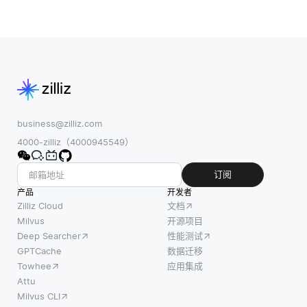
图像标题生成，其中模型为图片生成描
的偏见。护栏使
项目生成嵌入
述，或者协助视觉问
用预定义的公平
标准来标记有偏
差的输出，并
business@zilliz.com
4000-zilliz（4000945549）
订阅
产品
开发者
Zilliz Cloud
文档
Milvus
开源项目
Deep Searcher
性能测试
GPTCache
数据迁移
Towhee
应用集成
Attu
Milvus CLI