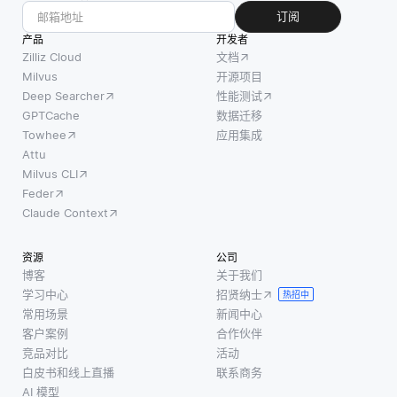
求来提
大影
订阅
资源管
高效
响。
产品
开发者
理的改
率，使
zero-
Zilliz Cloud
文档
善和决
嵌入更
shot
Milvus
开源项目
策过程
Deep Searcher
性能测试
适合资
learning
的增强
GPTCache
数据迁移
源受限
不再仅
成为可
Towhee
应用集成
的环
仅依赖
能。例
Attu
境，如
于标记
如，卫
Milvus CLI
移动或
的数
星图像
Feder
边缘设
据，而
的数据
Claude Context
备。 常
是允许
可以与
见的修
系统通
地面传
资源
公司
剪技术
过利用
感器的
博客
关于我们
包括稀
来自先
学习中心
招贤纳士
数据结
热招中
疏化和
前学习
常用场景
新闻中心
合，实
维度修
的任务
客户案例
合作伙伴
时监测
剪，稀
的知识
竞品对比
活动
森林砍
白皮书和线上直播
联系商务
疏化将
伐、水
AI 模型
较小或