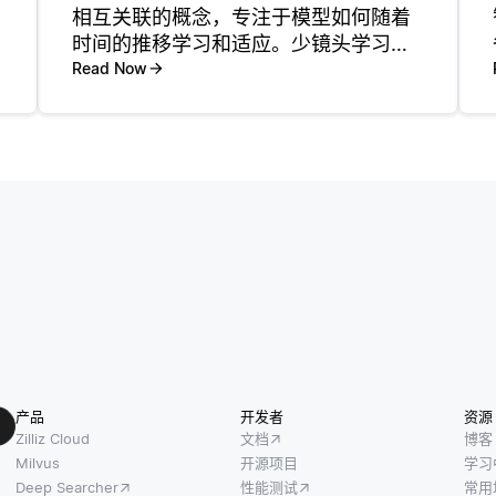
相互关联的概念，专注于模型如何随着
时间的推移学习和适应。少镜头学习是
指机器学习模型在仅在有限数量的实例
Read Now
上训练后识别或分类新样本的能力。相
比之下，终身学习涉及模型在较长时间
内从连续数据流中学习的能力，适应新
任
产品
开发者
资源
Zilliz Cloud
文档
博客
Milvus
开源项目
学习
Deep Searcher
性能测试
常用