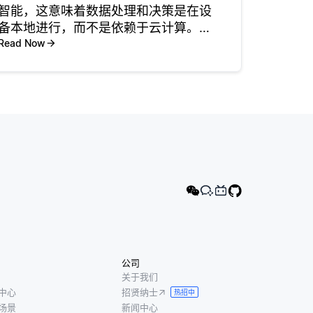
智能，这意味着数据处理和决策是在设
备本地进行，而不是依赖于云计算。在
机器人技术中，这种方法通过允许机器
Read Now
人实时分析数据来增强性能，从而提高
其响应能力和操作效率。通过在机器人
本身上处理数据，边缘人工智能降低了
公司
关于我们
中心
招贤纳士
热招中
场景
新闻中心