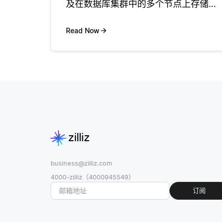
及在数据库集群中的多个节点上存储数
据的副本。如果其中一个节点发生故
障，包含相同数据的其他节点可以继续
Read Now
处理请求，从而防止数据丢失并将停机
时间降到最低。例如，在使用像 Cass
business@zilliz.com
4000-zilliz（4000945549）
订阅