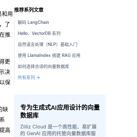
推荐系列文章
员和用
解码 LangChain
，了
Hello，VectorDB 系列
在推
自然语言处理（NLP）基础入门
使用 LlamaIndex 搭建 RAG 应用
得更
如何选择合适的向量数据库
示决
所有系列 →
以保
专为生成式AI应用设计的向量
的缺
数据库
系
Zilliz Cloud 是一个高性能、易扩展
提高
的 GenAI 应用的托管向量数据库服