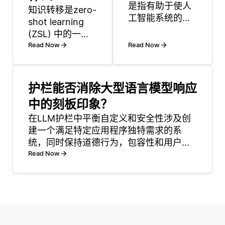
是指有助于使人
知识转移是zero-
工智能系统的结
shot learning
果为人类所理解
(ZSL) 中的一个
的方法和技术。
重要概念，它允
Read Now
Read Now
XAI中使用的主要
许模型对新的、
技术包括特征重
看不见的类别进
要性、与模型无
行预测，而不需
护栏能否消除大型语言模型响应
关的方法和基于
要为这些类别标
中的刻板印象？
示例的解释。每
记数据。在这种
种技术的目的都
情况下，知识转
在LLM护栏中平衡自定义和安全性涉及创
是澄清人工智能
移是指模型应用
建一个满足特定应用程序独特需求的系
模型如何做出决
从熟悉的课程中
统，同时保持道德行为，包容性和用户保
策，这在信任和
获得的学习来推
护的高标准。自定义允许开发人员针对特
Read Now
透明度至关重要
断有关不熟悉的
定领域微调模型的行为，确保它满足特定
的应用程序中至
课程的信息的能
行业或用例的要求。但是，过多的定制可
关
力。
能会导致意想不到的后果，