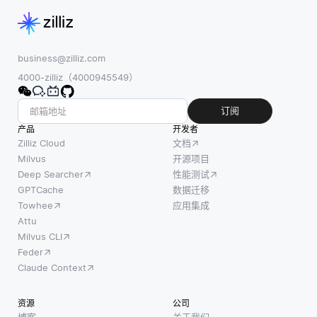
business@zilliz.com
4000-zilliz（4000945549）
订阅
产品
开发者
Zilliz Cloud
文档
Milvus
开源项目
Deep Searcher
性能测试
GPTCache
数据迁移
Towhee
应用集成
Attu
Milvus CLI
Feder
Claude Context
资源
公司