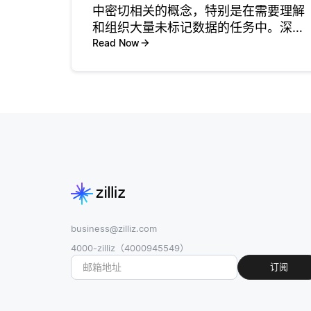
中密切相关的概念，特别是在需要理解
和组织大量未标记数据的任务中。深度
聚类涉及使用深度学习技术将相似的数
Read Now
据点分组到聚类中，而无需标记示例。
这种方法有助于识别数据中的固有结
构。另一方面，自监督学习则侧重于从
未标
business@zilliz.com
4000-zilliz（4000945549）
订阅