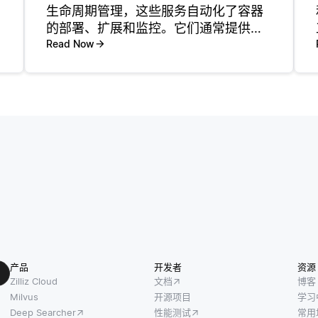
生命周期管理，这些服务自动化了容器
的部署、扩展和监控。它们通常提供编
排平台，帮助开发人员控制容器的运行
Read Now
和交互方式。例如，像亚马逊弹性
Kubernetes服务（EKS）和谷歌
Kubernetes引擎（GKE）
产品
开发者
资源
Zilliz Cloud
文档
博客
Milvus
开源项目
学习
Deep Searcher
性能测试
常用