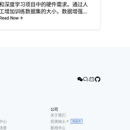
和深度学习项目中的硬件需求。通过人
工增加训练数据集的大小，数据增强使
开发者能够使用更少的数据更有效地训
Read Now
练模型。这意味着在拥有更少的原始图
像或样本的情况下，模型可以学习到更
稳健的模式和特征，从而在不需要大量
公司
关于我们
中心
招贤纳士
热招中
场景
新闻中心