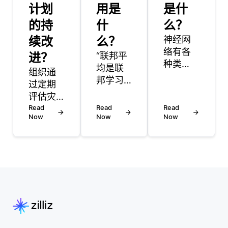
计划
用是
是什
的持
什
么？
续改
么？
神经网
络有各
进？
“联邦平
种类
均是联
组织通
型，适
邦学习
过定期
合特定
领域的
评估灾
的任
一个关
难恢复
Read
Read
Read
务。前
键方
Now
Now
Now
（DR）
馈神经
法，它
计划的
网络
允许多
有效
(fnn) 是
个设备
性、吸
最简单
或客户
取测试
的，适
端在不
和真实
用于一
共享本
事件中
般的回
地数据
的教
归或分
的情况
训，以
类。 卷
下协作