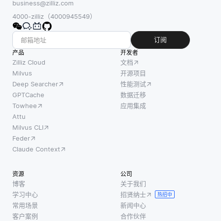
及跟进
business@zilliz.com
积神经
训练机
新技术
4000-zilliz（4000945549）
网络
器学习
和最佳
(cnn) 擅
模型。
实践，
订阅
长图像
联邦平
确保灾
产品
开发者
处理，
均的主
难恢复
Zilliz Cloud
文档
通过卷
要作用
计划的
Milvus
开源项目
积层捕
是聚合
Deep Searcher
性能测试
持续改
获空间
来自不
GPTCache
数据迁移
进。这
层次结
同参与
Towhee
应用集成
一持续
构。递
者的更
Attu
的过程
归神经
Milvus CLI
新，以
对于适
网络
Feder
便在保
应不断
(rnn) 具
Claude Context
护个人
变化的
有记忆
数据私
业务需
功能，
资源
公司
密性的
求和新
可以处
博客
关于我们
同时训
兴威胁
学习中心
招贤纳士
理文本
热招中
练出一
至关重
常用场景
新闻中心
或时间
个全局
要。 首
客户案例
合作伙伴
序列等