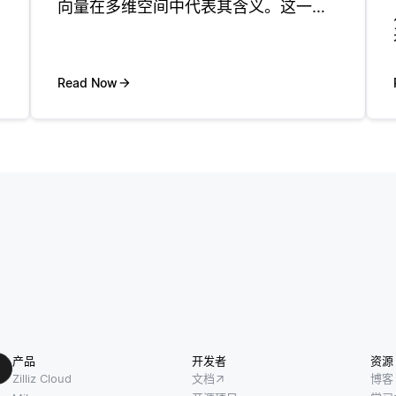
向量在多维空间中代表其含义。这一转
变使得搜索系统不仅能理解文档中关键
字的存在，还能理解它们使用的上下
文。通过嵌入，类似的单词或短语在这
Read Now
个向量空间中可以更紧密地找到，从而
促进
产品
开发者
资源
Zilliz Cloud
文档
博客