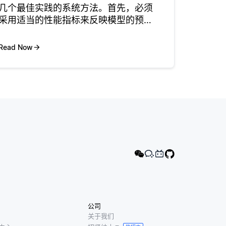
几个最佳实践的系统方法。首先，必须
采用适当的性能指标来反映模型的预测
准确性。时间序列的一些常用度量包括
平均绝对误差 (MAE) 、均方误差 (MSE)
Read Now
和均方根误差 (RMSE)。这些度量中的
每一个都有其优
公司
关于我们