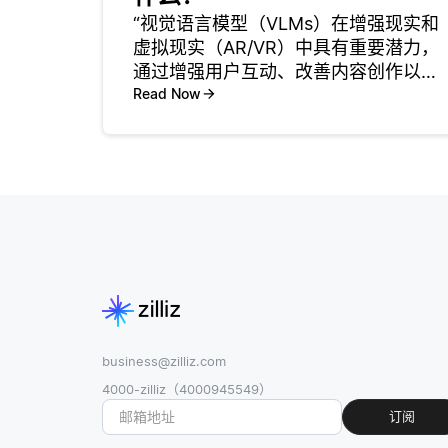
“视觉语言模型（VLMs）在增强现实和
虚拟现实（AR/VR）中具有重要潜力，
通过增强用户互动、改善内容创作以及
实现高级功能来提升体验。通过将视觉
Read Now
输入与自然语言理解相结合，这些模型
能够以更直观和可接近的方式解释和响
应现实环境，从而使AR/VR
business@zilliz.com
4000-zilliz（4000945549）
订阅