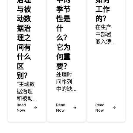
与被
季节
工作
动数
性是
的？
据治
什
在生产
中部署
理之
么？
嵌入涉
间有
它为
及几个
什么
何重
步骤，
以确保
区
要？
模型可
别？
处理时
以在实
间序列
“主动数
时或批
中的缺
据治理
处理场
失数据
和被动
景中有
对于保
数据治
Read
Read
效地生
Read
持分析
Now
Now
Now
理代表
成和利
的完整
了组织
用嵌
性和准
内部管
入。第
确性至