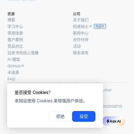
并且缺
准。例
被预先
少特定
如，一
计算，
资源
公司
日期的
家公司
它们就
博客
关于我们
值，则
可能会
可以用
学习中心
招贤纳士
热招中
可以使
实施定
于生产
常用场景
新闻中心
用相邻
期培
应用程
客户案例
合作伙伴
日期的
训，教
序，
竞品对比
活动
销售数
白皮书和线上直播
联系商务
导员工
字来填
AI 模型
数据处
补该空
GitHub
理实
白。线
术语表
践，建
FAQ
性插值
立明确
使用条款
·
个人信息保护政策
·
数据安全政策
是一种
的数据
LF AI、LF AI & Data、Milvus，以及相关的开源项目名称为 Linux
是否接受 Cookies？
简单的
Foundation 所有商标
分类方
本网站使用 Cookies 来增强用户体验。
版权所有 ©2026 上海赜睿信息科技有限公司保留所有权利
案，
ICP 备案:
沪ICP备2023014543号-1
沪公网安备31011002006715
拒绝
接受
Ask AI