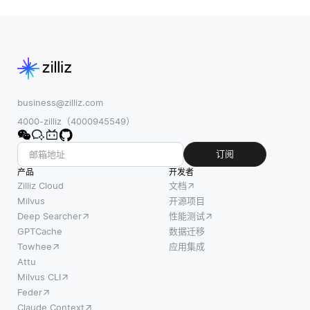
理数据
一步是
关重
的两种
从模型
要。一
不同方
中预先
种常见
法。主
计算或
的方法
动数据
生成嵌
是插
治理侧
入，并
值，您
重于在
将它们
business@zilliz.com
可以根
问题出
存储在
4000-zilliz（4000945549）
据周围
现之前
矢量数
的数据
预防数
据库或
订阅
点估计
据问
其他存
产品
开发者
缺失
题。这
储系统
Zilliz Cloud
文档
值。例
包括提
中。这
Milvus
开源项目
如，如
Deep Searcher
性能测试
前创建
允许在
果您有
GPTCache
数据迁移
强有力
需要时
每日销
Towhee
应用集成
的数据
快速检
售数据
Attu
管理政
索嵌
Milvus CLI
的时间
策、流
入。一
Feder
序列，
程和标
旦嵌入
Claude Context