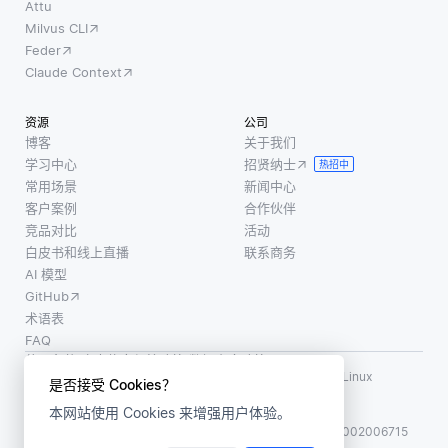
Attu
相同的
该层处
Milvus CLI
个体或
理音频
Feder
对象并
输入并
Claude Context
存储为
识别音
知识图
素-声音
资源
公司
中的单
的最小
博客
关于我们
个实
单位-有
学习中心
招贤纳士
热招中
体。这
助于区
常用场景
新闻中心
对于保
分单
客户案例
合作伙伴
持知识
词。例
竞品对比
活动
白皮书和线上直播
联系商务
图谱中
如，当
AI 模型
数据的
有人说
GitHub
准确性
“lead”
术语表
和一
或 “led”
FAQ
使用条款
·
个人信息保护政策
·
数据安全政策
LF AI、LF AI & Data、Milvus，以及相关的开源项目名称为 Linux
是否接受 Cookies？
Foundation 所有商标
本网站使用 Cookies 来增强用户体验。
版权所有 ©2026 上海赜睿信息科技有限公司保留所有权利
ICP 备案:
沪ICP备2023014543号-1
沪公网安备31011002006715