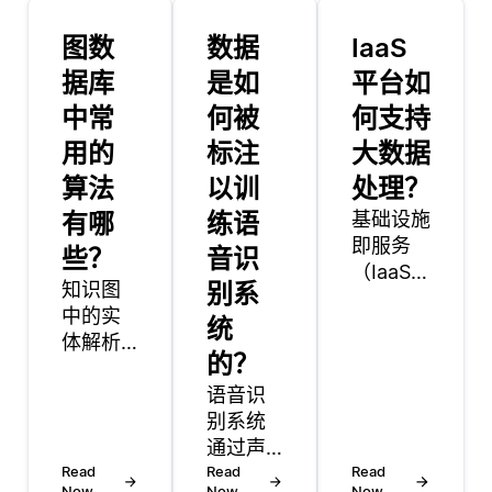
图数
数据
IaaS
据库
是如
平台如
中常
何被
何支持
用的
标注
大数据
算法
以训
处理？
有哪
练语
基础设施
即服务
些？
音识
（IaaS）
知识图
别系
平台通过
中的实
统
提供可扩
体解析
展的计算
的？
是指从
能力、存
各种数
语音识
储解决方
据源中
别系统
案和网络
识别和
通过声
能力，为
合并同
Read
学建
Read
Read
大数据处
Now
Now
Now