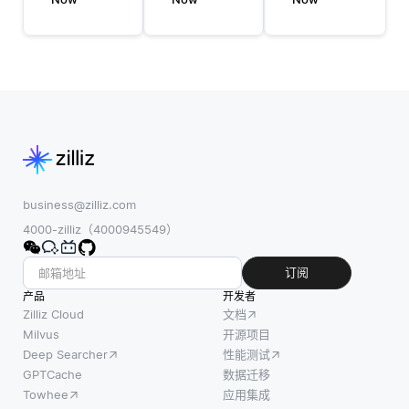
一真实
模、语
理提供必
世界实
言建模
要的资
体的不
和上下
源。这些
同表示
文分析
平台允许
的过
的组合
开发者租
程。用
来检测
用虚拟化
更简单
口语中
的硬件，
的术语
的上下
而不是投
来说，
文。声
资于物理
它是关
学建模
business@zilliz.com
服务器。
于确保
侧重于
4000-zilliz（4000945549）
这种灵活
如果多
语音中
性意味着
个条目
的声
订阅
开发者可
引用相
音，将
产品
开发者
以根据数
同的个
它们转
Zilliz Cloud
文档
据工作负
人或对
换为机
Milvus
开源项目
载的规模
Deep Searcher
性能测试
象，则
器可以
和需求调
GPTCache
数据迁移
它们被
理解的
整其计算
Towhee
应用集成
识别为
形式。
和存储资