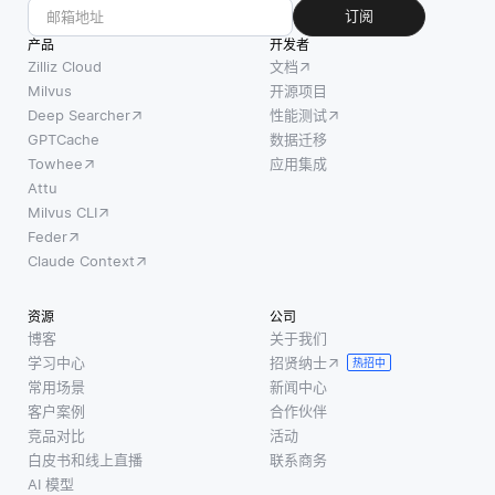
例如服务
关
集中于单
订阅
器、存储
系，
一模态
产品
开发者
和网络，
从而
——计算
Zilliz Cloud
文档
这些资源
极大
机视觉模
Milvus
开源项目
可以根据
Deep Searcher
性能测试
地帮
型分析图
使用情况
GPTCache
数据迁移
助欺
像以识别
轻松扩
Towhee
应用集成
诈检
物体或场
展。这种
Attu
测。
景，而
Milvus CLI
灵活性使
与将
NLP模型
Feder
开
数据
解释文本
Claude Context
存储
以理解其
在行
含义——
资源
公司
和列
而VLMs则
博客
关于我们
中的
学习中心
招贤纳士
热招中
传统
常用场景
新闻中心
数据
客户案例
合作伙伴
库不
竞品对比
活动
白皮书和线上直播
联系商务
同，
AI 模型
图数