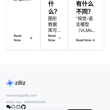
什
有什么
（SaaS）
应用程序
么？
不同？
方面发挥
图形
“视觉-语
着至关重
数据
言模型
要的作
库可
（VLMs）
用，通过
Read
以通
Read
与传统的
提供这些
Now
Now
Read Now
过提
计算机视
应用程序
供一
觉和自然
高效且可
种可
语言处理
靠运行所
靠的
（NLP）
需的基础
方法
模型有着
设施和服
来建
显著的区
务。云计
模和
别，它们
算的核心
分析
能够共同
理念是按
数据
理解视觉
需访问共
点之
和文本信
business@zilliz.com
享的计算
间的
息。传统
4000-zilliz（4000945549）
资源池，
复杂
模型通常