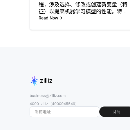
程，涉及选择、修改或创建新变量（特
征）以提高机器学习模型的性能。特征
工程的主要目的是增强模型捕捉数据中
Read Now
模式和关系的能力。通过仔细选择合适
的特征，开发人员可以显著提高预测分
析工作的准确性和有效性。 例如，考虑
business@zilliz.com
4000-zilliz（4000945549）
订阅