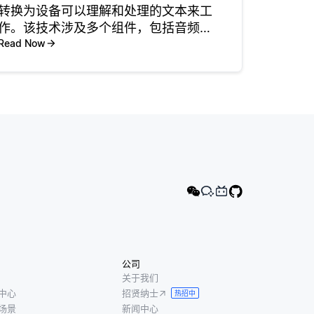
转换为设备可以理解和处理的文本来工
作。该技术涉及多个组件，包括音频输
入捕获，信号处理，特征提取和识别算
Read Now
法。当用户对移动设备讲话时，麦克风
捕获音频波形。然后将这些波形数字化
为可以通过软件分析的格式。 一旦捕
公司
关于我们
中心
招贤纳士
热招中
场景
新闻中心