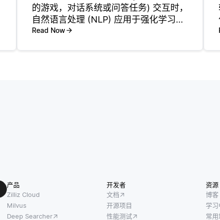
的游戏，对话系统或问答任务) 交互时，
自然语言处理 (NLP) 应用于强化学习。
在这种情况下，代理必须解释和生成语
Read Now
言，这需要理解人类语言的语义和语
法。 在强化学习中，NLP用于处理文本
或口头输入，并将
产品
开发者
资源
Zilliz Cloud
文档
博客
Milvus
开源项目
学习
Deep Searcher
性能测试
常用