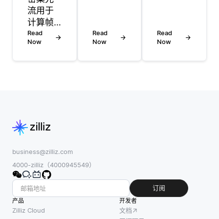
学习是
流用于
压缩，
训练机
计算帧
以优化
器学习
序列中
Read
存储和
Read
Read
模型的
Now
Now
Now
每个像
提高性
两种不
素的运
能。在
同方
动，并
此背景
法，它
应用于
下，数
们的区
视频分
据压缩
别主要
析和跟
通常涉
在于如
踪。在
及减少
何使用
视频压
存储数
数据。
缩中，
据的物
在无监
它通过
理大
business@zilliz.com
督学习
识别最
小，这
4000-zilliz（4000945549）
中，模
小运动
有助于
型在没
区域并
节省磁
订阅
有任何
优先考
盘空
产品
开发者
标签输
虑具有
间，并
Zilliz Cloud
文档
出的数