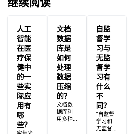
继续阅读
人工
文档
自监
智能
数据
督学
在医
库是
习与
疗保
如何
无监
健中
处理
督学
的一
数据
习有
些实
压缩
什么
际应
的？
不
用有
文档数
同？
据库利
哪
"自监督
用多种
学习和
些？
技术进
无监督
密集光
行数据