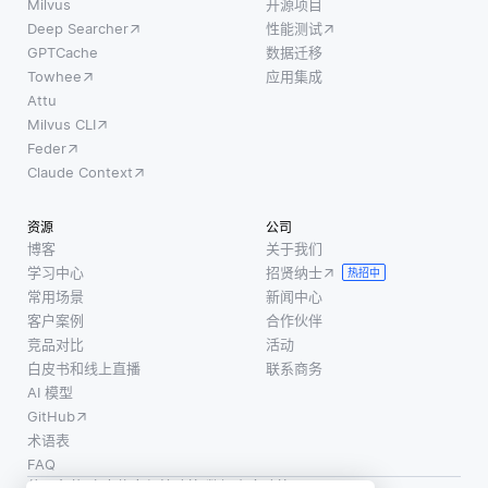
重大变
由于读
Milvus
开源项目
据上进
Deep Searcher
性能测试
化的区
取时间
行训
GPTCache
数据迁移
域来帮
较短，
练，这
Towhee
应用集成
助减小
能够提
意味着
Attu
文件大
高检索
模型学
Milvus CLI
小。它
速度。
习通过
Feder
也是稳
文档数
数据的
Claude Context
定摇摇
据库通
固有属
欲坠的
常存储
性来识
资源
公司
视频片
像
别数据
博客
关于我们
段的组
JSON
学习中心
招贤纳士
中的模
热招中
成部
或
常用场景
新闻中心
式或结
分。在
BSON
客户案例
合作伙伴
构。例
机器人
这样的
竞品对比
活动
如，像
白皮书和线上直播
联系商务
技术
半结构
K-
AI 模型
中，密
化数
means
GitHub
集的光
据，与
或层次
术语表
流有助
完
聚类这
FAQ
于导
使用条款
·
个人信息保护政策
·
数据安全政策